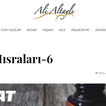
TÜM YAZILAR
İNSAN
YAŞAM
AILE
ANLADIM KI
ZAMAN
ısraları-6
PAYL