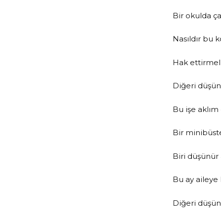
Bir okulda çal
Nasıldır bu k
Hak ettirmel
Diğeri düşün
Bu işe aklı
Bir minibüste
Biri düşünür a
Bu ay aileye k
Diğeri düşünü