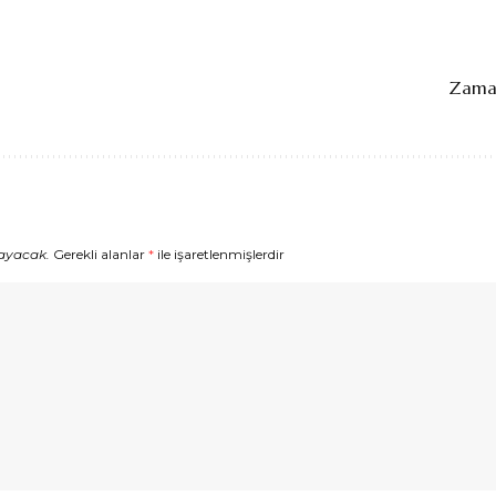
Zaman
ayacak.
Gerekli alanlar
*
ile işaretlenmişlerdir