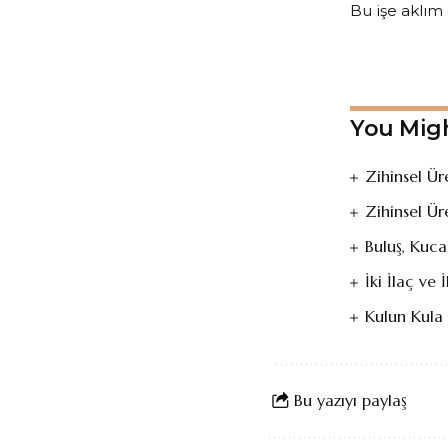
Bu işe aklım
You Migh
Zihinsel Ü
Zihinsel Ü
Buluş, Kuca
İki İlaç ve 
Kulun Kula 
Bu yazıyı paylaş