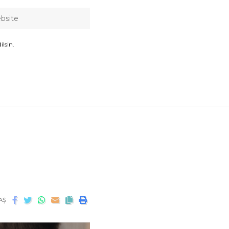
lsin.
AŞ