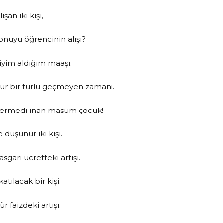
ışan iki kişi,
onuyu öğrencinin alışı?
iyim aldığım maaşı.
ür bir türlü geçmeyen zamanı.
m ermedi inan masum çocuk!
 düşünür iki kişi.
sgari ücretteki artışı.
atılacak bir kişi.
r faizdeki artışı.