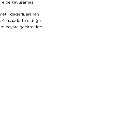
lere de kavuşamaz.
etli, değerli, aranan
 Asrısaadette olduğu
zim hayata geçirmekte