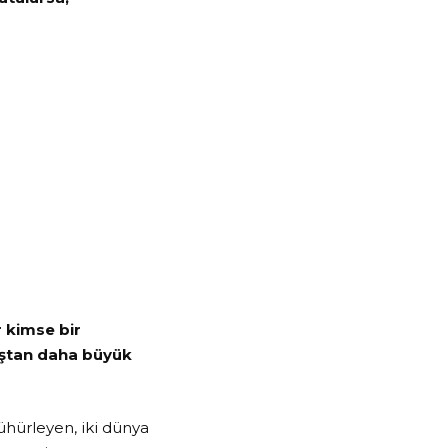
r kimse bir
ıştan daha büyük
mühürleyen, iki dünya