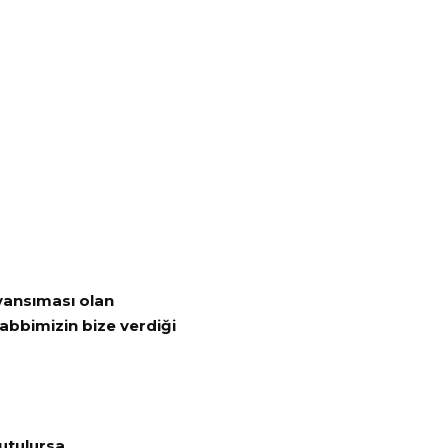
 yansıması olan
abbimizin bize verdiği
utulursa,