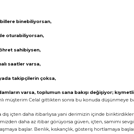
illere binebiliyorsan,
de oturabiliyorsan,
hret sahibiysen,
lı saatler varsa,
ada takipçilerin çoksa,
mların varsa, toplumun sana bakışı değişiyor; kıymetli,
lı müşterim Celal gittikten sonra bu konuda düşünmeye b
dış içten daha itibarlıysa yani derimizin içinde biriktirdikle
rimizden daha az itibar görüyorsa güven, içten, samimi sevgi
şmaya başlar. Benlik, kıskançlık, gösteriş hortlamaya başlar