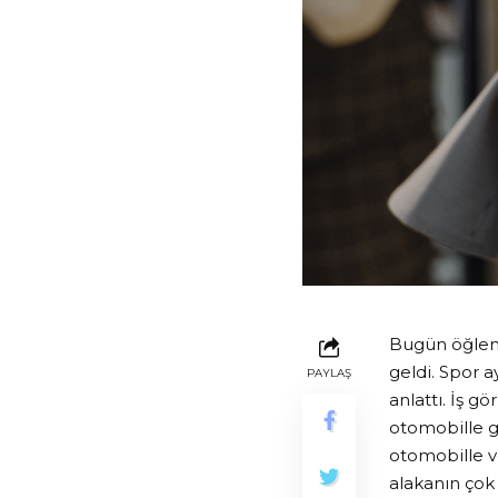
Bugün öğlen 
geldi. Spor 
PAYLAŞ
anlattı. İş g
otomobille g
otomobille v
alakanın çok