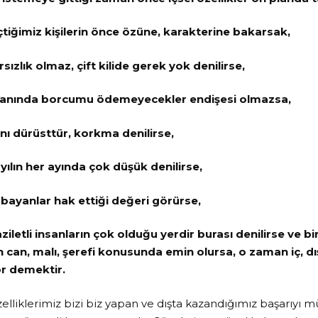
çtiğimiz kişilerin önce özüne, karakterine bakarsak,
sızlık olmaz, çift kilide gerek yok denilirse,
manında borcumu ödemeyecekler endişesi olmazsa,
nı dürüsttür, korkma denilirse,
 yılın her ayında çok düşük denilirse,
bayanlar hak ettiği değeri görürse,
aziletli insanların çok olduğu yerdir burası denilirse ve bi
 can, malı, şerefi konusunda emin olursa, o zaman iç, d
r demektir.
zelliklerimiz bizi biz yapan ve dışta kazandığımız başarıyı 