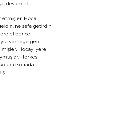
ye devam etti.
t etmişler. Hoca
eldin, ne sefa getirdin
ilere el pençe
giyip yemeğe geri
lmişler. Hocayı yere
ymuşlar. Herkes
kolunu sofrada
ış.