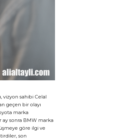
 vizyon sahibi Celal
n geçen bir olayı
 Toyota marka
 Bir ay sonra BMW marka
üşmeye göre ilgi ve
irdiler, son