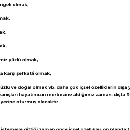
ngeli olmak,
mak,
ak,
ak,
temiz yüzlü olmak,
a karşı şefkatli olmak,
yüzlü ve doğal olmak vb. daha çok içsel özelliklerin dışa
anışları hayatımızın merkezine aldığımız zaman, dışta R
 yerine oturmuş olacaktır.
z istemeye gittiği zaman önce içsel özellikler ön planda t