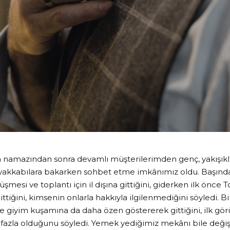
namazından sonra devamlı müşterilerimden genç, yakışıklı,
ayakkabılara bakarken sohbet etme imkânımız oldu. Başında
örüşmesi ve toplantı için il dışına gittiğini, giderken ilk önce
ittiğini, kimsenin onlarla hakkıyla ilgilenmediğini söyledi.
e giyim kuşamına da daha özen göstererek gittiğini, ilk gör
 fazla olduğunu söyledi. Yemek yediğimiz mekânı bile değişt