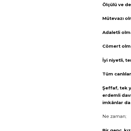
Ölçülü ve de
Mütevazı ol
Adaletli olm
Cömert olm
İyi niyetli, 
Tüm canlılar
Şeffaf, tek 
erdemli davr
imkânlar da
Ne zaman;
Bir genç, kı