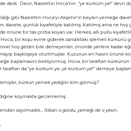
 dedi. Devir, Nasrettin Hoca’nın “ye kürküm ye!” devri di
ldiği gibi Nasrettin Hoca’yı Akşehir’in beyleri yemeğe dave
n; davete, günlük kıyafetiyle katılmış. Katılmış ama ne hoş g
de önüne bir tas çorba koyan var. Herkes, allı pullu kıyafetl
Hoca, bir koşu evine giderek sandıktaki işlemeli kürkünü 
vvel hoş geldin bile demeyenler, önünde yerlere kadar eği
mayıp başköşeye oturtmuşlar. Kuzunun en hasını önüne ko
ğe başlamasını bekliyormuş. Hoca, bir taraftan kürkünün 
ir taraftan da “ye kürküm ye, ye kürküm ye!” demeye başlam
 demişler, kürkün yemek yediğini kim görmüş?
ediğine koymakta gecikmemiş.
mdan sayılmadık… İtibarı o gördü, yemeği de o yesin.
,