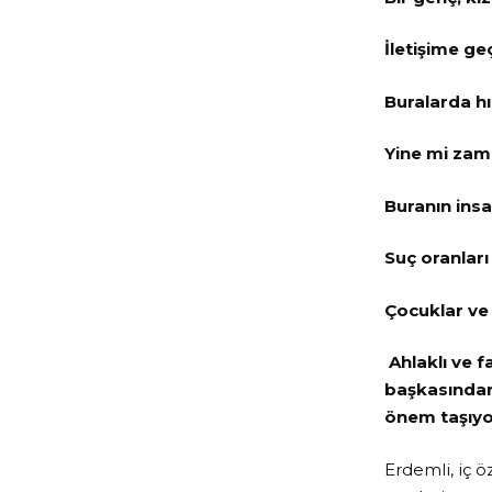
İletişime ge
Buralarda hır
Yine mi za
Buranın insa
Suç oranları
Çocuklar ve 
Ahlaklı ve f
başkasından
önem taşıyo
Erdemli, iç ö