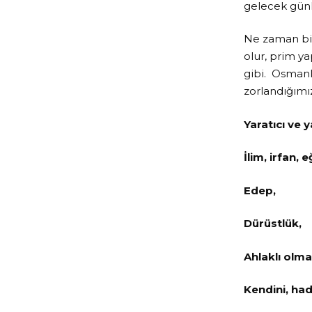
gelecek günl
Ne zaman bir 
olur, prim y
gibi. Osmanl
zorlandığımız
Yaratıcı ve y
İlim, irfan, e
Edep,
Dürüstlük,
Ahlaklı olma
Kendini, had