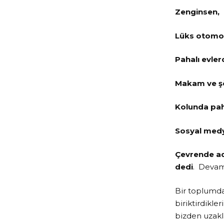
Zenginsen,
Lüks otomob
Pahalı evler
Makam ve şö
Kolunda paha
Sosyal medy
Çevrende ada
dedi
. Devam
Bir toplumda 
biriktirdikle
bizden uzakla