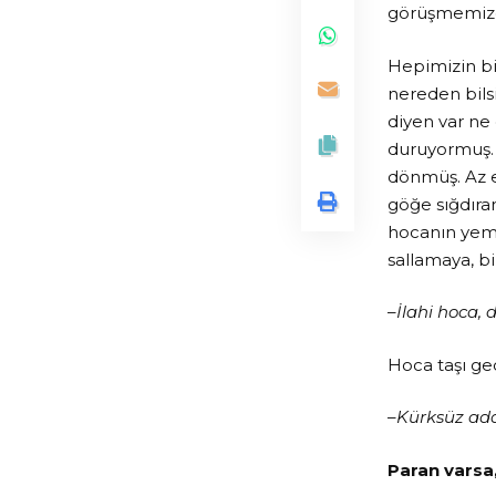
görüşmemizde
Hepimizin bi
nereden bilsi
diyen var ne 
duruyormuş. 
dönmüş. Az e
göğe sığdıra
hocanın yeme
sallamaya, b
–
İlahi hoca,
Hoca taşı g
–
Kürksüz ada
Paran varsa