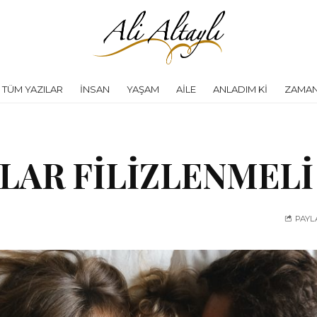
TÜM YAZILAR
İNSAN
YAŞAM
AILE
ANLADIM KI
ZAMAN
LAR FİLİZLENMELİ
PAYL