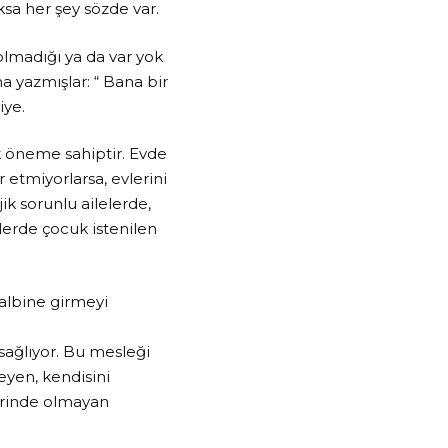
ksa her şey sözde var.
lmadığı ya da var yok
a yazmışlar: “ Bana bir
iye.
k öneme sahiptir. Evde
 etmiyorlarsa, evlerini
k sorunlu ailelerde,
lerde çocuk istenilen
albine girmeyi
ağlıyor. Bu mesleği
meyen, kendisini
yerinde olmayan