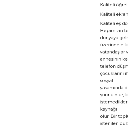
Kaliteli öğr
Kaliteli ekra
Kaliteli eş d
Hepimizin bi
dünyaya gelm
üzerinde etki
vatandaşlar v
annesinin ke
telefon düşm
çocuklarını i
sosyal
yaşamında dü
şuurlu olur, 
istemedikler
kaynağı
olur. Bir to
istenilen dü