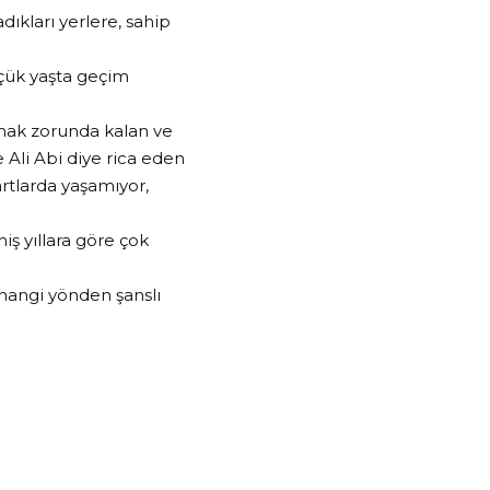
ıkları yerlere, sahip
çük yaşta geçim
amak zorunda kalan ve
e Ali Abi diye rica eden
rtlarda yaşamıyor,
iş yıllara göre çok
 hangi yönden şanslı