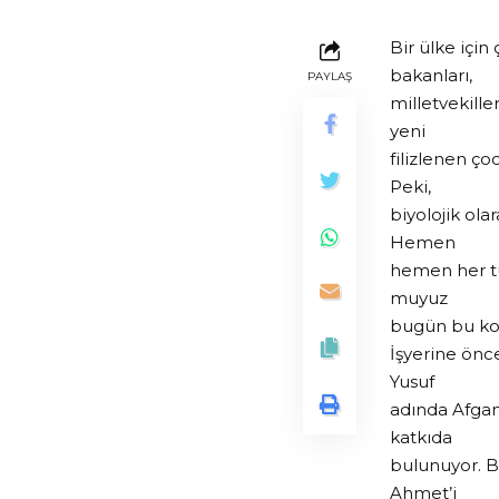
Bir ülke için
bakanları,
PAYLAŞ
milletvekiller
yeni
filizlenen ço
Peki,
biyolojik ol
Hemen
hemen her tü
muyuz
bugün bu ko
İşyerine önce
Yusuf
adında Afganl
katkıda
bulunuyor. B
Ahmet’i