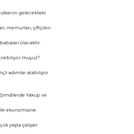
r ülkenin gelecekteki
arı, memurları, çiftçileri
babaları olacaktır.
tirebiliyor muyuz?
li adımlar atabiliyor
. Şimdilerde Yakup ve
 aile ekonomisine
çük yaşta çalışan