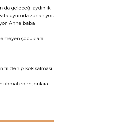
n da geleceği aydınlık
yata uyumda zorlanıyor.
şiyor. Anne baba
istemeyen çocuklara
 filizlenip kök salması
ını ihmal eden, onlara