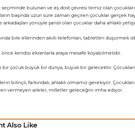
an seçiminde bulunan ve eş dost çevresi temiz olan çocukları
nların başında uzun süre zaman geçiren çocuklar gerçek ha
 arkadaşları yönüyle şanslı olan çocuklar daha ahlaklı yeti
nda bile ellerinden akıllı telefonları, tabletleri düşürmek 
, önce kendisi ekranlarla araya mesafe koyabilmelidir.
 bir çocuk büyük bir dünya, büyük bir gelecektir. Çocukların
lerin bilinçli, farkındalı, ahlaklı olmamız gerekiyor. Çocuklar
ri vermeyen aileler, milletler geleceğini imha ediyor.
t Also Like