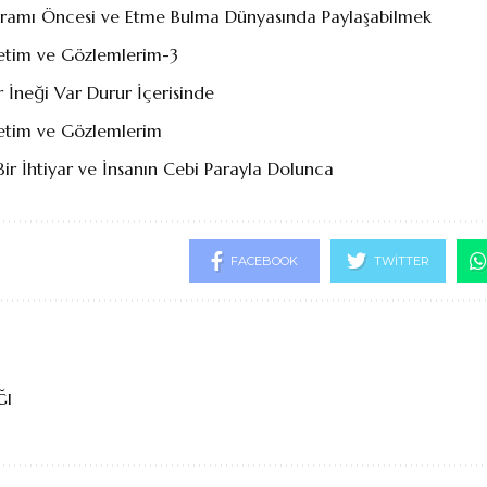
ramı Öncesi ve Etme Bulma Dünyasında Paylaşabilmek
retim ve Gözlemlerim-3
r İneği Var Durur İçerisinde
retim ve Gözlemlerim
ir İhtiyar ve İnsanın Cebi Parayla Dolunca
FACEBOOK
TWITTER
ĞI