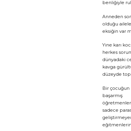
benliğiyle ru
Anneden sonr
olduğu ailel
eksiğin var 
Yine karı ko
herkes soruml
dünyadaki ce
kavga gürültü
düzeyde top
Bir çocuğun 
başarmış
öğretmenlerd
sadece parası
geliştirmeyen
eğitmenlerin