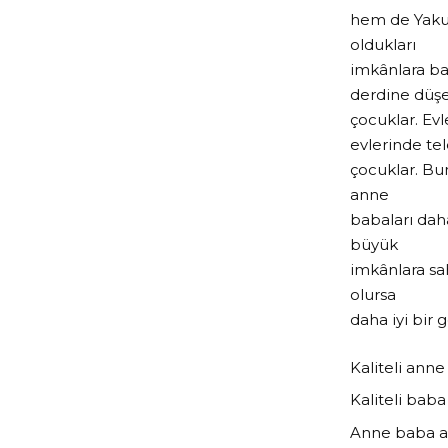
hem de Yakup
oldukları
imkânlara b
derdine düş
çocuklar. Ev
evlerinde tel
çocuklar. Bu
anne
babaları daha
büyük
imkânlara sa
olursa
daha iyi bir 
Kaliteli anne
Kaliteli baba
Anne baba ara