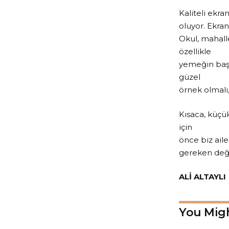
Kaliteli ekr
oluyor. Ekra
Okul, mahalle
özellikle
yemeğin başı
güzel
örnek olmalı
Kısaca, küçük
için
önce biz aile
gereken değe
ALİ ALTAYLI
You Migh