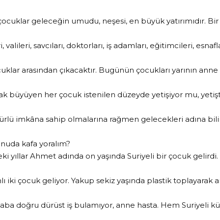
 çocuklar geleceğin umudu, neşesi, en büyük yatırımıdır. Bi
i, valileri, savcıları, doktorları, iş adamları, eğitimcileri, esnafl
cuklar arasından çıkacaktır. Bugünün çocukları yarının anne 
arak büyüyen her çocuk istenilen düzeyde yetişiyor mu, yetiş
rlü imkâna sahip olmalarına rağmen gelecekleri adına bilinç
nuda kafa yoralım?
ki yıllar Ahmet adında on yaşında Suriyeli bir çocuk gelirdi
ı iki çocuk geliyor. Yakup sekiz yaşında plastik toplayarak
aba doğru dürüst iş bulamıyor, anne hasta. Hem Suriyeli kü