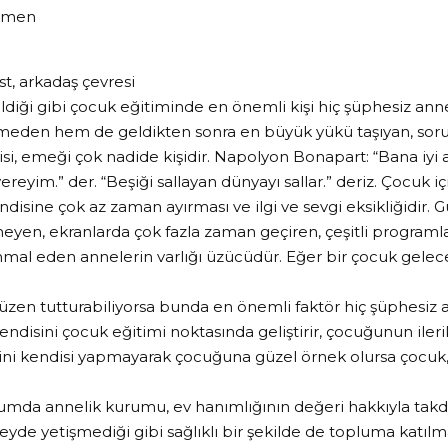
etmen
n
ost, arkadaş çevresi
ldiği gibi çocuk eğitiminde en önemli kişi hiç şüphesiz a
eden hem de geldikten sonra en büyük yükü taşıyan, soru
si, emeği çok nadide kişidir. Napolyon Bonapart: “Bana iyi ana
ereyim.” der. “Beşiği sallayan dünyayı sallar.” deriz. Çocuk iç
ndisine çok az zaman ayırması ve ilgi ve sevgi eksikliğidir
eyen, ekranlarda çok fazla zaman geçiren, çeşitli programl
hmal eden annelerin varlığı üzücüdür. Eğer bir çocuk gelecek
zen tutturabiliyorsa bunda en önemli faktör hiç şüphesiz an
kendisini çocuk eğitimi noktasında geliştirir, çocuğunun ile
ini kendisi yapmayarak çocuğuna güzel örnek olursa çocuk,
plumda annelik kurumu, ev hanımlığının değeri hakkıyla tak
zeyde yetişmediği gibi sağlıklı bir şekilde de topluma katı