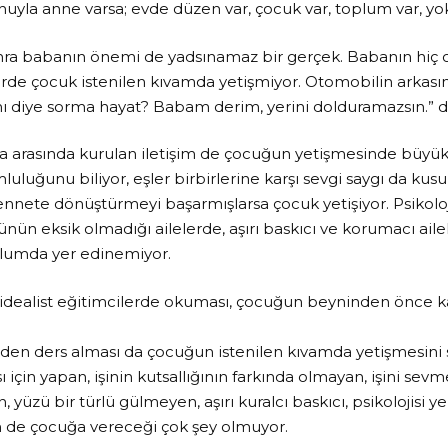
huyla anne varsa; evde düzen var, çocuk var, toplum var, yo
a babanın önemi de yadsınamaz bir gerçek. Babanın hiç o
erde çocuk istenilen kıvamda yetişmiyor. Otomobilin arkasın
mı diye sorma hayat? Babam derim, yerini dolduramazsın.” d
ca arasında kurulan iletişim de çocuğun yetişmesinde büyü
uluğunu biliyor, eşler birbirlerine karşı sevgi saygı da kusur
nnete dönüştürmeyi başarmışlarsa çocuk yetişiyor. Psikoloji
nün eksik olmadığı ailelerde, aşırı baskıcı ve korumacı aile
lumda yer edinemiyor.
idealist eğitimcilerde okuması, çocuğun beyninden önce k
en ders alması da çocuğun istenilen kıvamda yetişmesini s
 için yapan, işinin kutsallığının farkında olmayan, işini sev
, yüzü bir türlü gülmeyen, aşırı kuralcı baskıcı, psikolojisi 
 de çocuğa vereceği çok şey olmuyor.