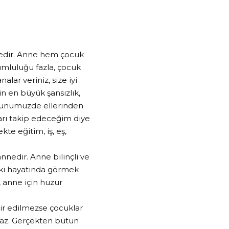
nnedir. Anne hem çocuk
mluluğu fazla, çocuk
lar veriniz, size iyi
in en büyük şansızlık,
. Günümüzde ellerinden
arı takip edeceğim diye
te eğitim, iş, eş,
nedir. Anne bilinçli ve
riki hayatında görmek
 anne için huzur
dir edilmezse çocuklar
lmaz. Gerçekten bütün