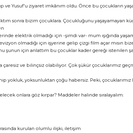
 ve Yusuf’u ziyaret imkânım oldu. Önce bu çocukların yaşad
aktım sonra bizim çocuklara. Çocukluğunu yaşayamayan kü
en
lerinde elektrik olmadığı için -şimdi var- mum ışığında yaş
evizyon olmadığı için işyerine gelip çizgi film açar mısın biz
nu şunun için anlattım bu çocuklar kader gereği istenilen şa
 çaresiz ve bilinçsiz olabiliyor. Çok şükür çocuklarımız geçm
hip yokluk, yoksunluktan çoğu habersiz. Peki, çocuklarımız
gelecek onlara göz kırpar? Maddeler halinde sıralayalım:
sında kurulan olumlu ilişki, iletişim