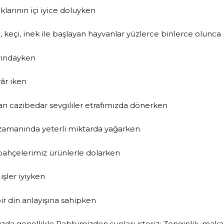
larının içi iyice doluyken
 keçi, inek ile başlayan hayvanlar yüzlerce binlerce olunca
ırındayken
âr iken
lan cazibedar sevgililer etrafımızda dönerken
zamanında yeterli miktarda yağarken
 bahçelerimiz ürünlerle dolarken
işler iyiyken
ir din anlayışına sahipken
ızda genellikle Rabbimizden şunları isteriz: Zenginlik, m