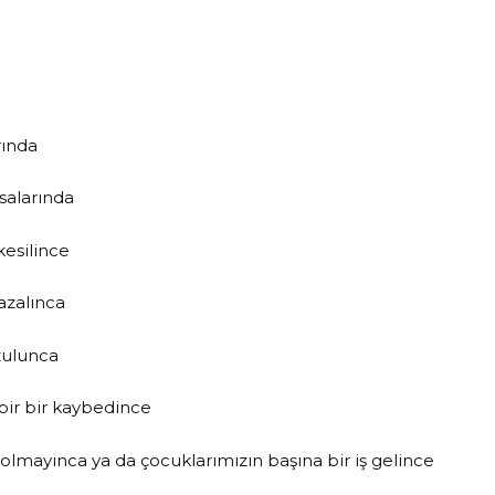
rında
salarında
kesilince
azalınca
zulunca
 bir bir kaybedince
mayınca ya da çocuklarımızın başına bir iş gelince