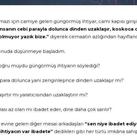
mazı için camiye gelen güngörmüş ihtiyar, cami kapısı gir
İnsanın cebi parayla dolunca dinden uzaklaşır, koskoca c
muyor yazık bize.”
diyerek cemaatin azlığından hayıfland
nuda düşünmeye başladım.
oğru muydu güngörmüş ihtiyarın söylediği?
 para dolunca yani zenginleşince dinden uzaklaşır mı?
aşırtır mı yaratıcısından uzaklaştırır mı?
sı az olan mı ibadet eder, dine daha çok sarılır?
 evine gelen diğer mesai arkadaşları
“sen niye ibadet ediy
 ihtiyacın var ibadete”
dedikleri gibi her türlü imkâna sahi