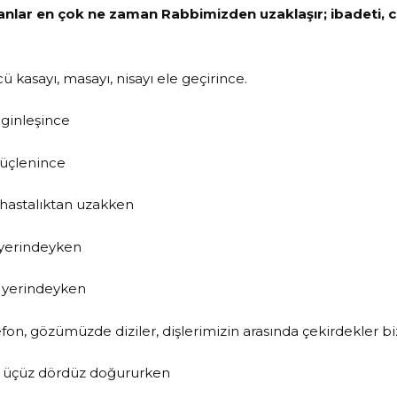
sanlar en çok ne zaman Rabbimizden uzaklaşır; ibadeti, c
ü kasayı, masayı, nisayı ele geçirince.
ginleşince
üçlenince
astalıktan uzakken
yerindeyken
yerindeyken
fon, gözümüzde diziler, dişlerimizin arasında çekirdekler b
z üçüz dördüz doğururken