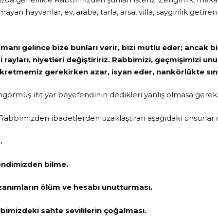
lmayan hayvanlar, ev, araba, tarla, arsa, villa, saygınlık getiren 
anı gelince bize bunları verir, bizi mutlu eder; ancak b
 rayları, niyetleri değiştiririz. Rabbimizi, geçmişimizi unu
kretmemiz gerekirken azar, isyan eder, nankörlükte sını
örmüş ihtiyar beyefendinin dedikleri yanlış olmasa gerek
ı Rabbimizden ibadetlerden uzaklaştıran aşağıdaki unsurlar 
.
endimizden bilme.
zanımların ölüm ve hesabı unutturması.
imizdeki sahte sevililerin çoğalması.