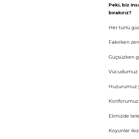
Peki, biz in
bırakırız?
Her türlü güc
Fakirken zen
Güçsüzken g
Vücudumuz h
Huzurumuz 
Konforumuz 
Elimizde tele
Koyunlar iki