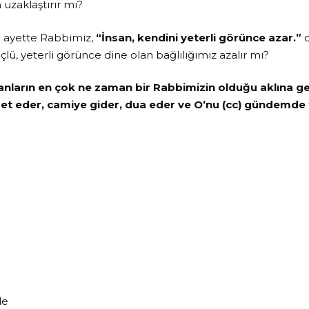
uzaklaştırır mı?
6. ayette Rabbimiz,
“İnsan, kendini yeterli görünce azar.”
lü, yeterli görünce dine olan bağlılığımız azalır mı?
sanların en çok ne zaman bir Rabbimizin olduğu aklına ge
det eder, camiye gider, dua eder ve O’nu (cc) gündemde 
a
de