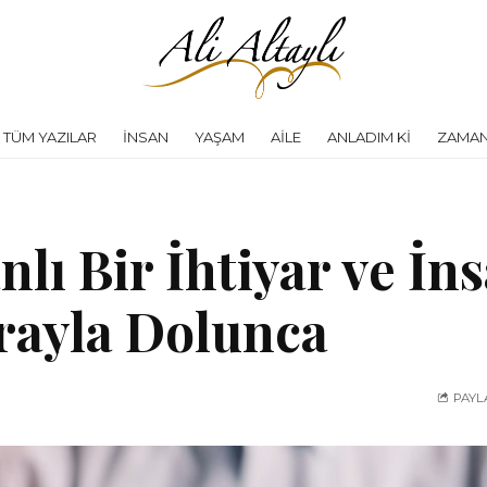
TÜM YAZILAR
İNSAN
YAŞAM
AILE
ANLADIM KI
ZAMAN
lı Bir İhtiyar ve İn
rayla Dolunca
PAYL