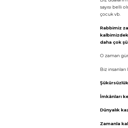
sayısı belli o
çocuk vb.
Rabbimiz zam
kalbimizdeki
daha çok şü
O zaman güng
Biz insanlar
Şükürsüzlük
İmkânları k
Dünyalık ka
Zamanla kalb