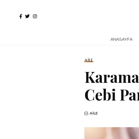
ANASAYFA
AILE
Karaman
Cebi Pa
AILE