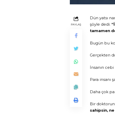
Dün yatsı na
şöyle dedi:
“
PAYLAŞ
tamamen dol
Bugün bu ko
Gerçekten d
İnsanın cebi
Para insanı ş
Daha çok para
Bir doktorun
sahipsin, ne