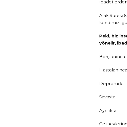
ibadetlerden 
Alak Suresi 
kendimizi güç
Peki, biz in
yönelir, iba
Borçlanınca
Hastalanınc
Depremde
Savaşta
Ayrılıkta
Cezaevlerin