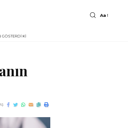
Aa
 GÖSTERDI KI
sanın
AŞ