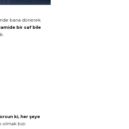
işinde bana dönerek
amide bir saf bile
ı.
orsun ki, her şeye
p olmak bizi