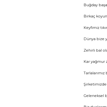
Buğday başak
Birkaç koyun,
Keyfimiz tık
Dünya bize y
Zehirli bal o
Kar yağmur 
Tarlalarımız
Şirketimizde 
Geleneksel b
Biz dualarım