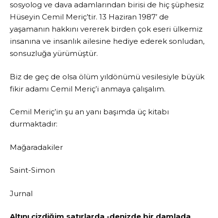
sosyolog ve dava adamlarından birisi de hiç şüphesiz
Hüseyin Cemil Meriç’tir. 13 Haziran 1987’ de
yaşamanın hakkını vererek birden çok eseri ülkemiz
insanına ve insanlık ailesine hediye ederek sonludan,
sonsuzluğa yürümüştür.
Biz de geç de olsa ölüm yıldönümü vesilesiyle büyük
fikir adamı Cemil Meriç’i anmaya çalışalım.
Cemil Meriç’in şu an yanı başımda üç kitabı
durmaktadır:
Mağaradakiler
Saint-Simon
Jurnal
Altını çizdiğim satırlarda -denizde bir damlada