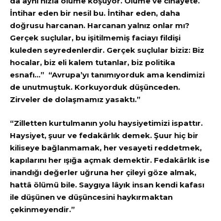
da aynı hızla ölüme koşuyor. Ölüme ve cinayete.
İntihar eden bir nesil bu. İntihar eden, daha
doğrusu harcanan. Harcanan yalnız onlar mı?
Gerçek suçlular, bu işitilmemiş faciayı fildişi
kuleden seyredenlerdir. Gerçek suçlular biziz: Biz
hocalar, biz eli kalem tutanlar, biz politika
esnafı…”
“Avrupa’yı tanımıyorduk ama kendimizi
de unutmuştuk. Korkuyorduk düşünceden.
Zirveler de dolaşmamız yasaktı.”
“Zilletten kurtulmanın yolu haysiyetimizi ispattır.
Haysiyet, şuur ve fedakârlık demek. Şuur hiç bir
kiliseye bağlanmamak, her vesayeti reddetmek,
kapılarını her ışığa açmak demektir. Fedakârlık ise
inandığı değerler uğruna her çileyi göze almak,
hattâ ölümü bile. Saygıya lâyık insan kendi kafası
ile düşünen ve düşüncesini haykırmaktan
çekinmeyendir.”