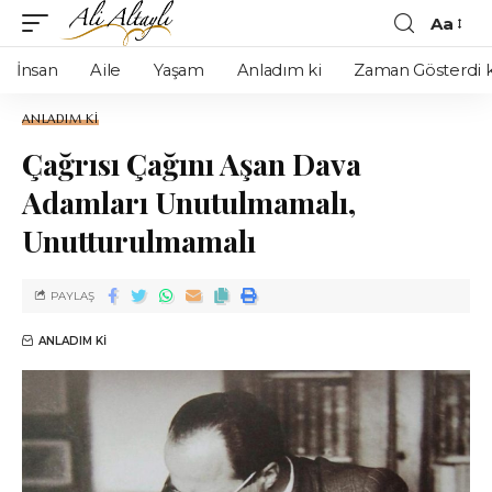
Aa
İnsan
Aile
Yaşam
Anladım ki
Zaman Gösterdi k
ANLADIM KI
Çağrısı Çağını Aşan Dava
Adamları Unutulmamalı,
Unutturulmamalı
PAYLAŞ
ANLADIM KI