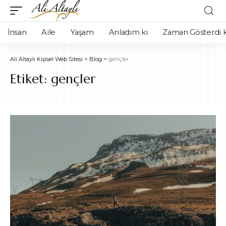
İnsan
Aile
Yaşam
Anladım ki
Zaman Gösterdi k
Ali Altaylı Kişisel Web Sitesi
>
Blog
>
gençler
Etiket:
gençler