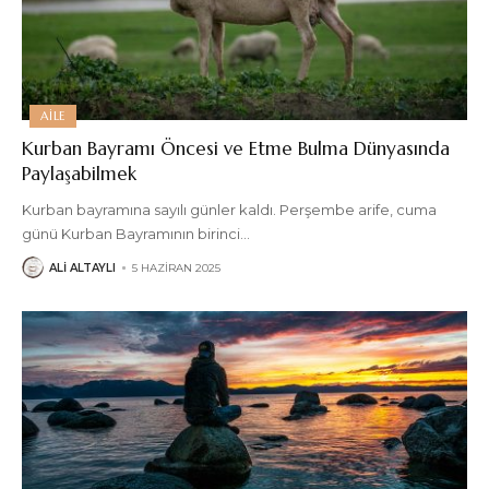
AILE
Kurban Bayramı Öncesi ve Etme Bulma Dünyasında
Paylaşabilmek
Kurban bayramına sayılı günler kaldı. Perşembe arife, cuma
günü Kurban Bayramının birinci
…
ALI ALTAYLI
5 HAZIRAN 2025