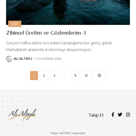
AILE
Zihinsel Üretim ve Gözlemlerim-3
Geçen hafta daha önceden tanıştığımız bir genç geldi.
Muhabbet arasında evlenmeyi düşünmüyor
…
ALI ALTAYLI
5 HAZIRAN 2025
1
2
3
…
9
10
Takip Et
Kadir KATIRCI tasarladı.