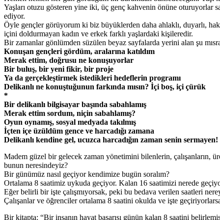
Yaşları otuzu gösteren yine iki, üç genç kahvenin önüne oturuyorlar s
ediyor.
Öyle gençler görüyorum ki biz büyüklerden daha ahlaklı, duyarlı, hakka
içini doldurmayan kadın ve erkek farklı yaşlardaki kişileredir.
Bir zamanlar gönlümden süzülen beyaz sayfalarda yerini alan şu mısral
Konuşan gençleri gördüm, aralarına katıldım
Merak ettim, doğrusu ne konuşuyorlar
Bir buluş, bir yeni fikir, bir proje
Ya da gerçekleştirmek istedikleri hedeflerin programı
Delikanlı ne konuştuğunun farkında mısın? İçi boş, içi çürük
*
Bir delikanlı bilgisayar başında sabahlamış
Merak ettim sordum, niçin sabahlamış?
Oyun oynamış, sosyal medyada takılmış
İçten içe üzüldüm gence ve harcadığı zamana
Delikanlı kendine gel, ucuzca harcadığın zaman senin sermayen!
Madem güzel bir gelecek zaman yönetimini bilenlerin, çalışanların, üret
bunun neresindeyiz?
Bir günümüz nasıl geçiyor kendimize bugün soralım?
Ortalama 8 saatimiz uykuda geçiyor. Kalan 16 saatimizi nerede geçiy
Eğer belirli bir işte çalışmıyorsak, peki bu bedava verilen saatleri ner
Çalışanlar ve öğrenciler ortalama 8 saatini okulda ve işte geçiriyorlar
Bir kitapta: “Bir insanın hayat başarısı günün kalan 8 saatini belirl