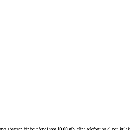
österen bir beyefendi saat 10.00 gibi eline telefonunu alıyor, kulağın