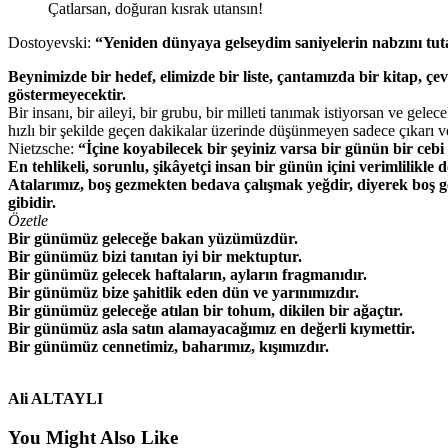
Çatlarsan, doğuran kısrak utansın!
Dostoyevski:
“Yeniden dünyaya gelseydim saniyelerin nabzını tu
Beynimizde bir hedef, elimizde bir liste, çantamızda bir kitap, ç
göstermeyecektir.
Bir insanı, bir aileyi, bir grubu, bir milleti tanımak istiyorsan ve gel
hızlı bir şekilde geçen dakikalar üzerinde düşünmeyen sadece çıkarı ve
Nietzsche:
“İçine koyabilecek bir şeyiniz varsa bir günün bir cebi
En tehlikeli, sorunlu, şikâyetçi insan bir günün içini verimlilikle
Atalarımız, boş gezmekten bedava çalışmak yeğdir, diyerek boş ge
gibidir.
Özetle
Bir günümüz geleceğe bakan yüzümüzdür.
Bir günümüz bizi tanıtan iyi bir mektuptur.
Bir günümüz gelecek haftaların, ayların fragmanıdır.
Bir günümüz bize şahitlik eden dün ve yarınımızdır.
Bir günümüz geleceğe atılan bir tohum, dikilen bir ağaçtır.
Bir günümüz asla satın alamayacağımız en değerli kıymettir.
Bir günümüz cennetimiz, baharımız, kışımızdır.
Ali ALTAYLI
You Might Also Like