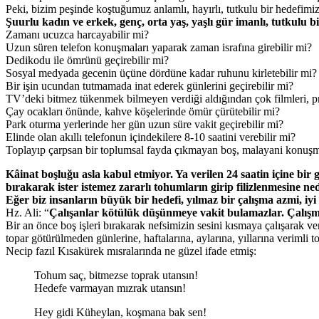
Peki, bizim peşinde koştuğumuz anlamlı, hayırlı, tutkulu bir hedefimi
Şuurlu kadın ve erkek, genç, orta yaş, yaşlı gür imanlı, tutkulu bi
Zamanı ucuzca harcayabilir mi?
Uzun süren telefon konuşmaları yaparak zaman israfına girebilir mi?
Dedikodu ile ömrünü geçirebilir mi?
Sosyal medyada gecenin üçüne dördüne kadar ruhunu kirletebilir mi?
Bir işin ucundan tutmamada inat ederek günlerini geçirebilir mi?
TV’deki bitmez tükenmek bilmeyen verdiği aldığından çok filmleri, pr
Çay ocakları önünde, kahve köşelerinde ömür çürütebilir mi?
Park oturma yerlerinde her gün uzun süre vakit geçirebilir mi?
Elinde olan akıllı telefonun içindekilere 8-10 saatini verebilir mi?
Toplayıp çarpsan bir toplumsal fayda çıkmayan boş, malayani konuşm
Kâinat boşluğu asla kabul etmiyor. Ya verilen 24 saatin içine bir g
bırakarak ister istemez zararlı tohumların girip filizlenmesine
Eğer biz insanların büyük bir hedefi, yılmaz bir çalışma azmi, iy
Hz. Ali: “
Çalışanlar kötülük düşünmeye vakit bulamazlar. Çalışm
Bir an önce boş işleri bırakarak nefsimizin sesini kısmaya çalışarak 
topar götürülmeden günlerine, haftalarına, aylarına, yıllarına verimli t
Necip fazıl Kısakürek mısralarında ne güzel ifade etmiş:
Tohum saç, bitmezse toprak utansın!
Hedefe varmayan mızrak utansın!
Hey gidi Küheylan, koşmana bak sen!