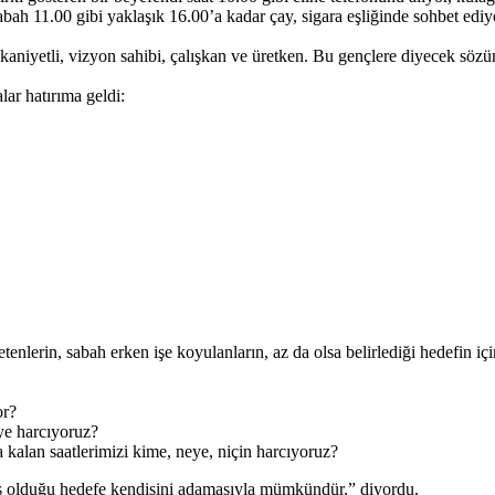
abah 11.00 gibi yaklaşık 16.00’a kadar çay, sigara eşliğinde sohbet ed
niyetli, vizyon sahibi, çalışkan ve üretken. Bu gençlere diyecek sözüm 
ar hatırıma geldi:
enlerin, sabah erken işe koyulanların, az da olsa belirlediği hedefin içi
or?
eye harcıyoruz?
sa kalan saatlerimizi kime, neye, niçin harcıyoruz?
emiş olduğu hedefe kendisini adamasıyla mümkündür.” diyordu.