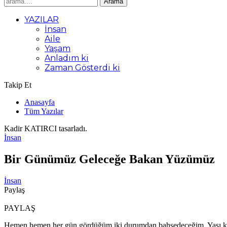
YAZILAR
İnsan
Aile
Yaşam
Anladım ki
Zaman Gösterdi ki
Takip Et
Anasayfa
Tüm Yazılar
Kadir KATIRCI tasarladı.
İnsan
Bir Günümüz Geleceğe Bakan Yüzümüz
İnsan
Paylaş
PAYLAŞ
Hemen hemen her gün gördüğüm iki durumdan bahsedeceğim. Yaşı kırkı g