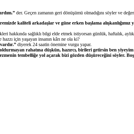
tardım.”
der. Geçen zamanın geri dönüşümü olmadığını söyler ve değerle
evremizde kaliteli arkadaşlar ve güne erken başlama alışkanlığımız
ecekleri hakkında sağlıklı bilgi elde etmek istiyorsan günlük, haftalık, a
 hazzı için yaşayan insanın kârı ne ola ki?
 vardır.”
diyerek 24 saatin önemine vurgu yapar.
 doldurmayan rahatına düşkün, hazırcı, birileri getirsin ben yiyeyim
zmenin tembelliğe yol açarak bizi gözden düşüreceğini söyler. Boş 