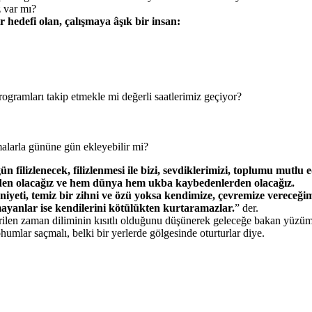
z var mı?
r hedefi olan, çalışmaya âşık bir insan:
ogramları takip etmekle mi değerli saatlerimiz geçiyor?
alarla gününe gün ekleyebilir mi?
ün filizlenecek, filizlenmesi ile bizi, sevdiklerimizi, toplumu mutlu
 neden olacağız ve hem dünya hem ukba kaybedenlerden olacağız.
i niyeti, temiz bir zihni ve özü yoksa kendimize, çevremize vereceğ
ayanlar ise kendilerini kötülükten kurtaramazlar.
” der.
verilen zaman diliminin kısıtlı olduğunu düşünerek geleceğe bakan yüzü
ohumlar saçmalı, belki bir yerlerde gölgesinde oturturlar diye.