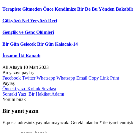
Terapiste Gitmeden Önce Kendimize Bir De Bu Yönden Bakabi
Gökyüzü Net Yeryüzü Dert
Gençlik ve Genç Ölümleri
Bir Gün Gelecek Bir Gün Kalacak-14
İnsanın İki Kanadı
Ali Altaylı
10 Mart 2023
Bu yazıyı paylaş
Facebook
Twitter
Whatsapp
Whatsapp
Email
Copy Link
Print
Paylaş
Önceki yazı
Koltuk Sevdası
Sonraki Yazı
Bir Hakikat Adamı
Yorum bırak
Bir yanıt yazın
E-posta adresiniz yayınlanmayacak.
Gerekli alanlar
*
ile işaretlenmişl