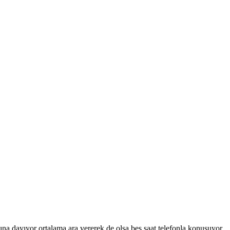
a dayıyor ortalama ara vererek de olsa beş saat telefonla konuşuyor.