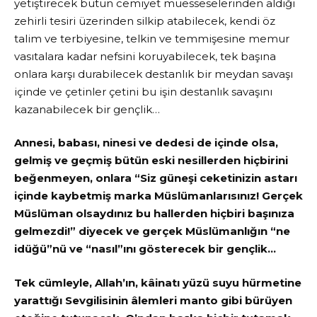
yetiştirecek bütün cemiyet müesseselerinden aldığı
zehirli tesiri üzerinden silkip atabilecek, kendi öz
talim ve terbiyesine, telkin ve temmişesine memur
vasıtalara kadar nefsini koruyabilecek, tek başına
onlara karşı durabilecek destanlık bir meydan savaşı
içinde ve çetinler çetini bu işin destanlık savaşını
kazanabilecek bir gençlik…
Annesi, babası, ninesi ve dedesi de içinde olsa,
gelmiş ve geçmiş bütün eski nesillerden hiçbirini
beğenmeyen, onlara “Siz güneşi ceketinizin astarı
içinde kaybetmiş marka Müslümanlarısınız! Gerçek
Müslüman olsaydınız bu hallerden hiçbiri başınıza
gelmezdi!” diyecek ve gerçek Müslümanlığın “ne
idüğü”nü ve “nasıl”ını gösterecek bir gençlik…
Tek cümleyle, Allah’ın, kâinatı yüzü suyu hürmetine
yarattığı Sevgilisinin âlemleri manto gibi bürüyen