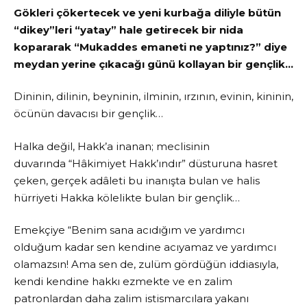
Gökleri çökertecek ve yeni kurbağa diliyle bütün
“dikey”leri “yatay” hale getirecek bir nida
kopararak “Mukaddes emaneti ne yaptınız?” diye
meydan yerine çıkacağı günü kollayan bir gençlik…
Dininin, dilinin, beyninin, ilminin, ırzının, evinin, kininin,
öcünün davacısı bir gençlik…
Halka değil, Hakk’a inanan; meclisinin
duvarında “Hâkimiyet Hakk’ındır” düsturuna hasret
çeken, gerçek adâleti bu inanışta bulan ve halis
hürriyeti Hakka kölelikte bulan bir gençlik…
Emekçiye “Benim sana acıdığım ve yardımcı
olduğum kadar sen kendine acıyamaz ve yardımcı
olamazsın! Ama sen de, zulüm gördüğün iddiasıyla,
kendi kendine hakkı ezmekte ve en zalim
patronlardan daha zalim istismarcılara yakanı