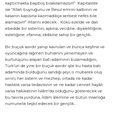
kaptırmakta başıboş bırakılamazsın!” Kapitaliste
ise “Allah buyruğunu ve Resul emrini kalbinin ve
kasanın kapısına kazımadıkça serbest nefes bile
alamazsın!” ihtarını edecek… Kökü ezelde ve dalı
ebedde bir sistemin, aşkına, vecdine, diyalektiğine,
estetiğine, irfanına, idrâkine sahip bir gençlik…
Bir buçuk asırdır yanıp kavrulan ve bunca keşfine ve
oyuncağına rağmen buhranını yenemeyen ve
kurtuluşunu arayan batı adamının bulamadığını,
Türk’ün de yine bir buçuk asırdır işte bu hasta batı
adamında bulduğunu sandığı şeyi, o mübarek oluş
sırrını, her sistem ve mezhep, ortada ne kadar
hastalık varsa tedavisinin ve ne kadar cennet hayâli
varsa hakikatinin İslâm’da olduğunu gösterecek ve
bu tavırla yurduna, İslâm âlemine ve bütün insanlığa
numunelik teşkil edecek bir gençlik…