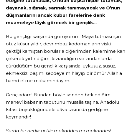
eteğine tutunacak, O’ndan başka hiçbir tutamak,
dayanak, sığınak, sarınak tanımayacak ve O’nun
düşmanlarını ancak kubur farelerine denk
muameleye lâyık görecek bir gençlik…
Bu gençliği karşımda görüyorum. Maya tutması için
otuz küsur yıldır, devrimbaz kodomanların viski
çektiği kamıştan borularla ciğerimden kalemime kan
çekerek yırtındığım, kıvrandığım ve zindanlarda
çürüdüğüm bu gençlik karşısında, uykusuz, susuz,
ekmeksiz, başımı secdeye mıhlayıp bir ömür Allah’a
hamd etme makamındayım.
Genç adam! Bundan böyle senden beklediğim
manevî babanın tabutunu musalla taşına, Anadolu
kıtası büyüklüğündeki dâva taşını da gediğine
koymandır!
Surda bir gedik açtık; mukaddes mi mukaddes!