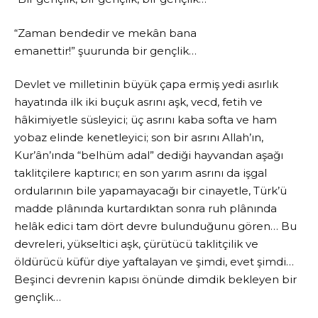
“Zaman bendedir ve mekân bana
emanettir!” şuurunda bir gençlik…
Devlet ve milletinin büyük çapa ermiş yedi asırlık
hayatında ilk iki buçuk asrını aşk, vecd, fetih ve
hâkimiyetle süsleyici; üç asrını kaba softa ve ham
yobaz elinde kenetleyici; son bir asrını Allah’ın,
Kur’ân’ında “belhüm adal” dediği hayvandan aşağı
taklitçilere kaptırıcı; en son yarım asrını da işgal
ordularının bile yapamayacağı bir cinayetle, Türk’ü
madde plânında kurtardıktan sonra ruh plânında
helâk edici tam dört devre bulunduğunu gören… Bu
devreleri, yükseltici aşk, çürütücü taklitçilik ve
öldürücü küfür diye yaftalayan ve şimdi, evet şimdi…
Beşinci devrenin kapısı önünde dimdik bekleyen bir
gençlik…