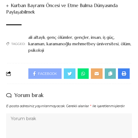
Kurban Bayramı Öncesi ve Etme Bulma Dünyasında
Paylaşabilmek
ali altaylı
,
genç ölümler
,
gençler
,
insan
,
iş güç
,
karaman
,
karamanoğlu mehmetbey üniversitesi
,
ölüm
,
TAGGED:
psikoloji
FACEBOOK
Yorum bırak
E-posta adresiniz yayınlanmayacak.
Gerekli alanlar
*
ile işaretlenmişlerdir