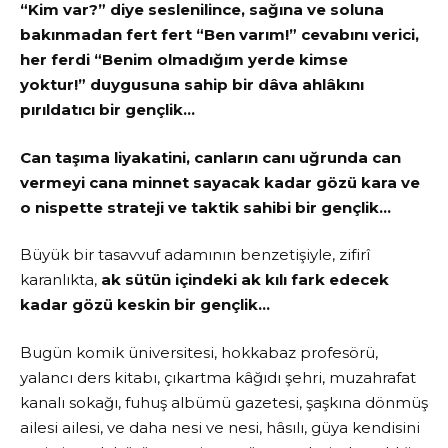
“Kim var?” diye seslenilince, sağına ve soluna
bakınmadan fert fert “Ben varım!” cevabını verici,
her ferdi “Benim olmadığım yerde kimse
yoktur!” duygusuna sahip bir dâva ahlâkını
pırıldatıcı bir gençlik…
Can taşıma liyakatini, canların canı uğrunda can
vermeyi cana minnet sayacak kadar gözü kara ve
o nispette strateji ve taktik sahibi bir gençlik…
Büyük bir tasavvuf adamının benzetişiyle, zifirî
karanlıkta,
ak sütün içindeki ak kılı fark edecek
kadar gözü keskin bir gençlik…
Bugün komik üniversitesi, hokkabaz profesörü,
yalancı ders kitabı, çıkartma kâğıdı şehri, muzahrafat
kanalı sokağı, fuhuş albümü gazetesi, şaşkına dönmüş
ailesi ailesi, ve daha nesi ve nesi, hâsılı, güya kendisini