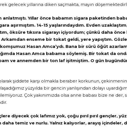
rek gelecek yıllarına diken saçmakta, mayın döşemektedirl
m anlatmıştı. Yıllar önce babamın sigara paketinden ba
sigara aşırmıştım. 14-15 yaşlarındaydım. Evden uzaklaştım
tım, öksüre tıksıra sigarayı içiyordum; çünkü daha önce 
 Arkamdan enseme bir tokat geldi, yere yapıştım. Gözle
komşumuz Hasan Amca’ydı. Bana bir sürü öğüt azarlama k
ğımda Hasan Amca babama söylemiş. Bir tokat da ond
babam ve annemden bir ton laf işitmiştim. O gün bugündü
 olarak şiddete karşı olmakla beraber korkunun, çekinmenin
aşadığımız yüzyılda bir gencin yanlışından dolayı uyardığım
ilemiyoruz. Çok yakınımızda olsa anne babası bize ne der, 
dır.
lere diyecek çok lafımız yok, çoğu pırıl pırıl gençler, y
daha temiz ve nurlu. Yalnız kalıyorlar, arayış içindeler