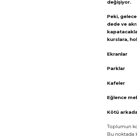
değişiyor.
Peki, gelece
dede ve akra
kapatacaklar
kurslara, ho
Ekranlar
Parklar
Kafeler
Eğlence mek
Kötü arkada
Toplumun kor
Bu noktada k