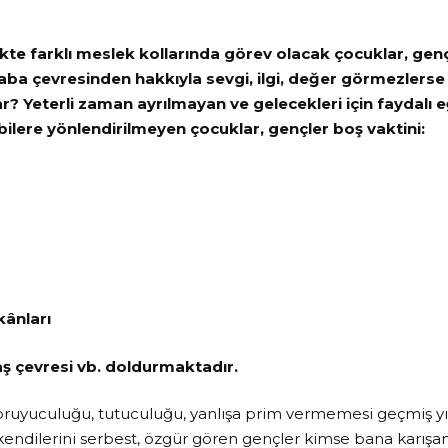
kte farklı meslek kollarında görev olacak çocuklar, genç
ba çevresinden hakkıyla sevgi, ilgi, değer görmezlerse b
? Yeterli zaman ayrılmayan ve gelecekleri için faydalı 
bilere yönlendirilmeyen çocuklar, gençler boş vaktini:
ânları
ş çevresi vb. doldurmaktadır.
uyuculuğu, tutuculuğu, yanlışa prim vermemesi geçmiş yıll
endilerini serbest, özgür gören gençler kimse bana karış