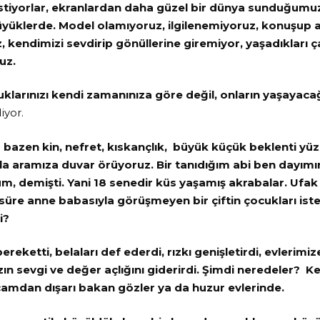
istiyorlar, ekranlardan daha güzel bir dünya sunduğumuz
üyüklerde. Model olamıyoruz, ilgilenemiyoruz, konuşup
, kendimizi sevdirip gönüllerine giremiyor, yaşadıkları ç
uz.
uklarınızı kendi zamanınıza göre değil, onların yaşayaca
iyor.
 bazen kin, nefret, kıskançlık, büyük küçük beklenti y
zla aramıza duvar örüyoruz. Bir tanıdığım abi ben dayım
m, demişti. Yani 18 senedir küs yaşamış akrabalar. Ufa
süre anne babasıyla görüşmeyen bir çiftin çocukları ist
mi?
reketti, belaları def ederdi, rızkı genişletirdi, evlerimize
ın sevgi ve değer açlığını giderirdi. Şimdi neredeler? K
camdan dışarı bakan gözler ya da huzur evlerinde.