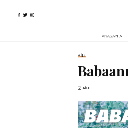
ANASAYFA
AILE
Babaan
AILE