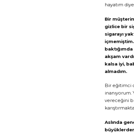
hayatım diye
Bir müşteri
gizlice bir 
sigarayı yak
içmemiştim.
baktığımda 
akşam vardı
kalsa iyi, 
almadım.
Bir eğitimci
inanıyorum. Y
vereceğini b
karıştırmakta
Aslında genç
büyüklerden 