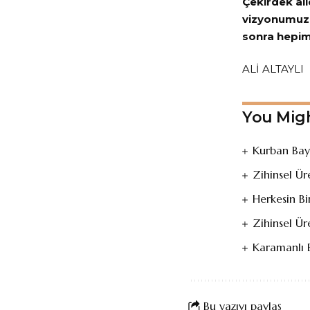
Çekirdek ai
vizyonumuz d
sonra hepim
ALİ ALTAYLI
You Migh
Kurban Bay
Zihinsel Ü
Herkesin Bi
Zihinsel Ü
Karamanlı B
Bu yazıyı paylaş