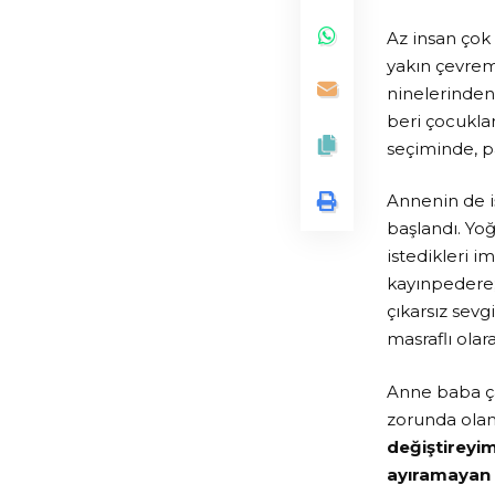
Az insan çok
yakın çevrem
ninelerinden
beri çocuklar
seçiminde, p
Annenin de i
başlandı. Yo
istedikleri 
kayınpedere;
çıkarsız sev
masraflı ola
Anne baba ça
zorunda olan
değiştireyim
ayıramayan 