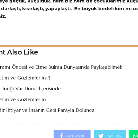
leye geçtik, küçüldük, hem biz hem de çocuklarımız küç
arlaştı, kısırlaştı, yapaylaştı. En büyük bedeli kim mi 
iz.
t Also Like
ramı Öncesi ve Etme Bulma Dünyasında Paylaşabilmek
retim ve Gözlemlerim-3
r İneği Var Durur İçerisinde
retim ve Gözlemlerim
ir İhtiyar ve İnsanın Cebi Parayla Dolunca
FACEBOOK
TWITTER