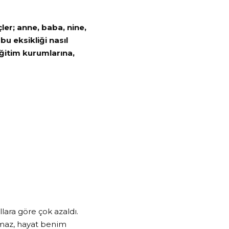
ler; anne, baba, nine,
u eksikliği nasıl
eğitim kurumlarına,
ara göre çok azaldı.
amaz, hayat benim