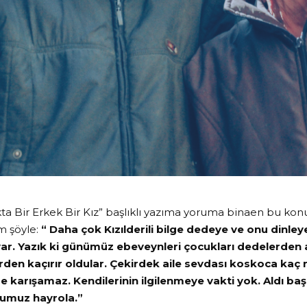
a Bir Erkek Bir Kız” başlıklı yazıma yoruma binaen bu kon
m şöyle:
“ Daha çok Kızılderili bilge dedeye ve onu dinley
 var. Yazık ki günümüz ebeveynleri çocukları dedelerde
den kaçırır oldular. Çekirdek aile sevdası koskoca kaç 
e karışamaz. Kendilerinin ilgilenmeye vakti yok. Aldı başı
numuz hayrola.”