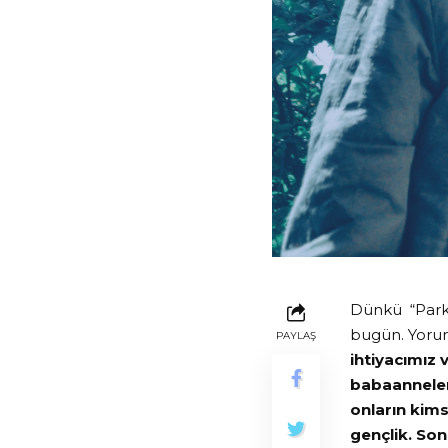
Dünkü “Parkt
bugün. Yoru
PAYLAŞ
ihtiyacımız
babaanneler
onların kims
gençlik. So