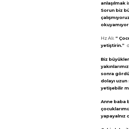
anlaşılmak 
Sorun biz b
çalışmıyoruz
okuyamıyor
Hz Ali:
“ Çoc
yetiştirin.”
d
Biz büyükler
yakınlarımı
sonra gördü
dolayı uzun 
yetişebilir 
Anne baba be
çocuklarımız
yapayalnız 