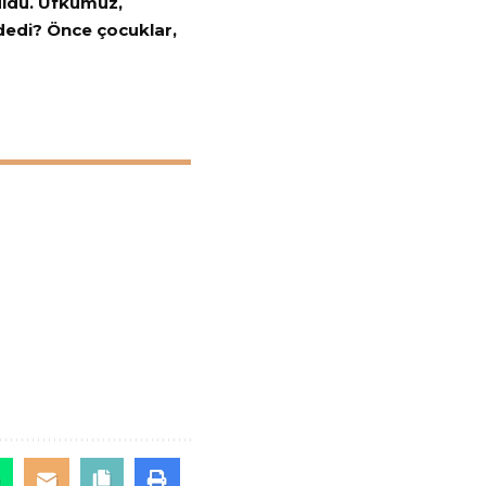
üldü. Ufkumuz,
ödedi? Önce çocuklar,