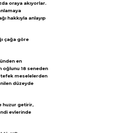
da oraya akıyorlar.
 anlamaya
ağı hakkıyla anlayıp
ğı çağa göre
üzünden en
ın oğlunu 18 seneden
k tefek meselelerden
enilen düzeyde
 huzur getirir,
endi evlerinde