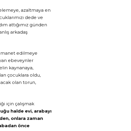
e elemeye, azaltmaya en
ocuklarımızı dede ve
adım attığımız günden
anlış arkadaş
e emanet edilmeye
ayan ebeveynler
elin kaynanaya,
an çocuklara oldu,
acak olan torun,
i için çalışmak
uğu halde evi, arabayı
 eden, onlara zaman
arabadan önce