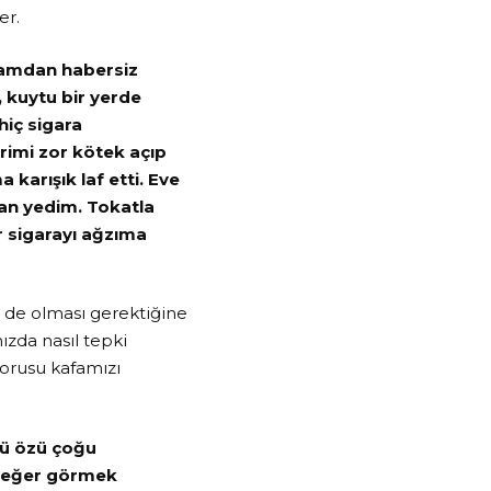
er.
bamdan habersiz
, kuytu bir yerde
hiç sigara
rimi zor kötek açıp
arışık laf etti. Eve
an yedim. Tokatla
r sigarayı ağzıma
 de olması gerektiğine
ızda nasıl tepki
sorusu kafamızı
üzü özü çoğu
, değer görmek