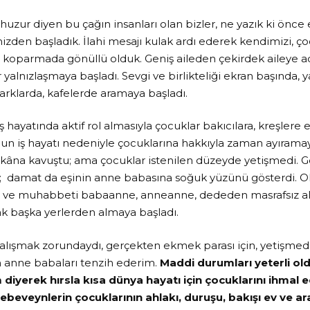
 huzur diyen bu çağın insanları olan bizler, ne yazık ki önc
izden başladık. İlahi mesajı kulak ardı ederek kendimizi, ç
 koparmada gönüllü olduk. Geniş aileden çekirdek aileye 
 yalnızlaşmaya başladı. Sevgi ve birlikteliği ekran başında, y
arklarda, kafelerde aramaya başladı.
ş hayatında aktif rol almasıyla çocuklar bakıcılara, kreşler
ğun iş hayatı nedeniyle çocuklarına hakkıyla zaman ayıram
imkâna kavuştu; ama çocuklar istenilen düzeyde yetişmedi. G
 damat da eşinin anne babasına soğuk yüzünü gösterdi. Ol
gi ve muhabbeti babaanne, anneanne, dededen masrafsız al
rak başka yerlerden almaya başladı.
lışmak zorundaydı, gerçekten ekmek parası için, yetişmediğ
 anne babaları tenzih ederim.
Maddi durumları yeterli old
 diyerek hırsla kısa dünya hayatı için çocuklarını ihmal
ebeveynlerin çocuklarının ahlakı, duruşu, bakışı ev ve 