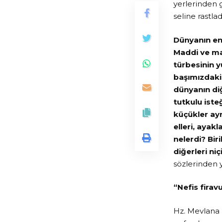
yerlerinden g
seline rastl
Dünyanın en 
Maddi ve ma
türbesinin y
başımızdaki 
dünyanın di
tutkulu iste
küçükler ayn
elleri, ayak
nelerdi? Biri
diğerleri n
sözlerinden 
“Nefis firav
Hz. Mevlana 