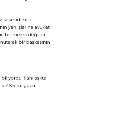
ız ki kendimize
ın yanlışlarına avukat
r, bir melek değildir
utarak bir başkasının
biliyordu. İlahi aşkta
i ki? Kendi gözü