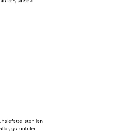
in karşısındaki
halefette istenilen
flar, görüntüler