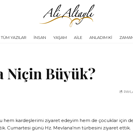
TÜM YAZILAR
İNSAN
YAŞAM
AILE
ANLADIM KI
ZAMAN
 Niçin Büyük?
PAYL
u hem kardeşlerimi ziyaret edeyim hem de çocuklar için değ
ttik. Cumartesi günü Hz. Mevlana’nın türbesini ziyaret etti