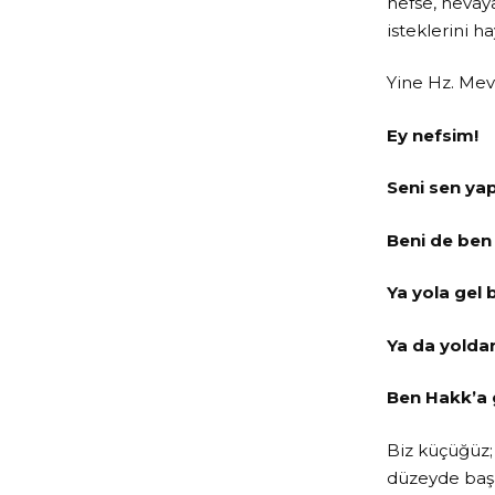
nefse, hevay
isteklerini h
Yine Hz. Mev
Ey nefsim!
Seni sen ya
Beni de ben
Ya yola gel 
Ya da yoldan
Ben Hakk’a 
Biz küçüğüz;
düzeyde başa