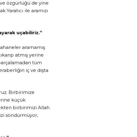
ve özgürlüğü de yine
k Yaratıcı ile aramızı
yarak uçabiliriz.”
 bahaneler aramamış
ıkarıp atmış yerine
p parçalamadan tüm
eraberliğin iç ve dışta
uz. Birbirimize
erine küçük
kten birbirimizi Allah
mizi söndürmüyor,