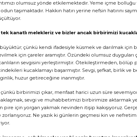
tımızı olumsuz yönde etkilemektedir. Yeme içme bolluğu 
 odun taşımaktadır. Hakkın hatırı yerine nefsin hatırını sayma
üçültüyor.
 tek kanatlı melekleriz ve bizler ancak birbirimizi kucakla
büyüktür; çünkü kendi ifadesiyle küsmek ve darılmak için
vilmek için çareler aramıştır. Özündeki olumsuz duyguları ç
anlıların sevgisini yerleştirmiştir. Ötekileştirmeden, bölü
içindekileri kucaklamayı başarmıştır. Sevgi, şefkat, birlik ve b
ginlik, huzur getireceğine inanmıştır.
 çünkü birbirimizi çıkar, menfaat harici uzun süre sevemiyor
caklaşmak, sevgi ve muhabbetimizi birbirimize aktarmak y
 pire için yorgan yakmak nevinden itişip kakışıyoruz. Gerçe
 zorlanıyoruz. Ne yazık ki günlerin geçmesi kin ve nefreti
iyor.