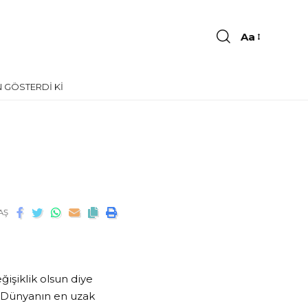
Aa
 GÖSTERDI KI
AŞ
işiklik olsun diye
k. Dünyanın en uzak