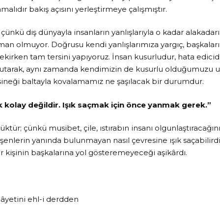
alıdır bakış açısını yerleştirmeye çalışmıştır.
çünkü dış dünyayla insanların yanlışlarıyla o kadar alakadar
n olmuyor. Doğrusu kendi yanlışlarımıza yargıç, başkaların
irken tam tersini yapıyoruz. İnsan kusurludur, hata edicidi
utarak, aynı zamanda kendimizin de kusurlu olduğumuzu un
ineği baltayla kovalamamız ne şaşılacak bir durumdur.
kolay değildir. Işık saçmak için önce yanmak gerek.”
tür; çünkü musibet, çile, ıstırabın insanı olgunlaştıracağını 
şenlerin yanında bulunmayan nasıl çevresine ışık saçabilird
 kişinin başkalarına yol gösteremeyeceği aşikârdı.
âyetini ehl-i derdden