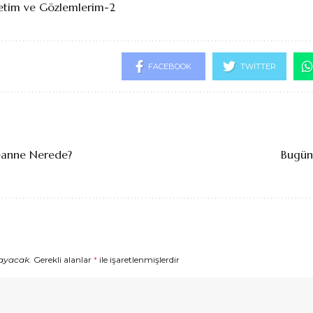
retim ve Gözlemlerim-2
FACEBOOK
TWITTER
anne Nerede?
Bugün
ayacak.
Gerekli alanlar
*
ile işaretlenmişlerdir