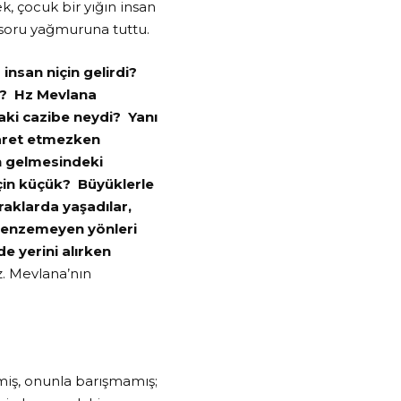
k, çocuk bir yığın insan
i soru yağmuruna tuttu.
insan niçin gelirdi?
i? Hz Mevlana
daki cazibe neydi? Yanı
iyaret etmezken
n gelmesindeki
için küçük? Büyüklerle
raklarda yaşadılar,
i, benzemeyen yönleri
de yerini alırken
. Mevlana’nın
miş, onunla barışmamış;