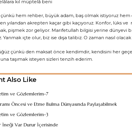
elâlara kıl müptelâ beni
; çünkü hem rehber, büyük adam, baş olmak istiyoruz hem
n yılandan akrepten kaçar gibi kaçıyoruz. Konfor, lüks ve r
k, pişmek zor geliyor. Marifetullah bilgisi yerine dünyevi bi
 Yanmak içte olur, biz ise dışa talibiz. O zaman nasıl olacak 
çüğüz çünkü den maksat önce kendimdir, kendisini her geçe
na taşımak isteyen sizleri tenzih ederim.
t Also Like
retim ve Gözlemlerim-7
ramı Öncesi ve Etme Bulma Dünyasında Paylaşabilmek
retim ve Gözlemlerim-3
r İneği Var Durur İçerisinde