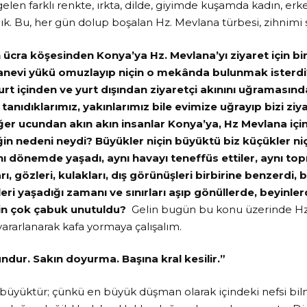
elen farklı renkte, ırkta, dilde, giyimde kuşamda kadın, erke
adık. Bu, her gün dolup boşalan Hz. Mevlana türbesi, zihnim
ücra köşesinden Konya’ya Hz. Mevlana’yı ziyaret için bir 
nevi yükü omuzlayıp niçin o mekânda bulunmak isterd
urt içinden ve yurt dışından ziyaretçi akınını uğramasın
tanıdıklarımız, yakınlarımız bile evimize uğrayıp bizi z
ğer ucundan akın akın insanlar Konya’ya, Hz Mevlana içi
ğin nedeni neydi? Büyükler niçin büyüktü biz küçükler n
ı dönemde yaşadı, aynı havayı teneffüs ettiler, aynı top
ları, gözleri, kulakları, dış görünüşleri birbirine benzerd
leri yaşadığı zamanı ve sınırları aşıp gönüllerde, beyinler
için çok çabuk unutuldu?
Gelin bugün bu konu üzerinde Hz
yararlanarak kafa yormaya çalışalım.
undur. Sakın doyurma. Başına kral kesilir.”
büyüktür; çünkü en büyük düşman olarak içindeki nefsi bil