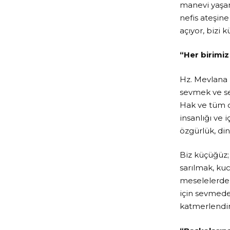
manevi yaşan
nefis ateşine
açıyor, bizi k
“Her birimiz
Hz. Mevlana 
sevmek ve se
Hak ve tüm c
insanlığı ve 
özgürlük, din
Biz küçüğüz;
sarılmak, ku
meselelerden
için sevmede
katmerlendir