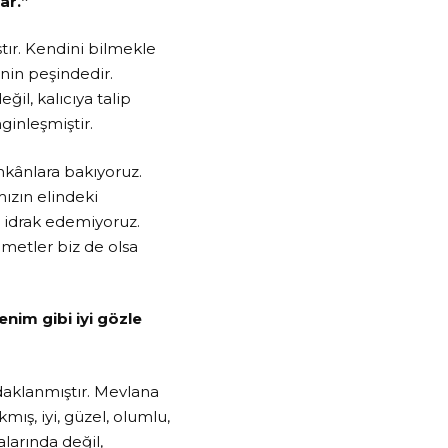
ar.”
ır. Kendini bilmekle
inin peşindedir.
il, kalıcıya talip
ginleşmiştir.
mkânlara bakıyoruz.
mızın elindeki
 idrak edemiyoruz.
imetler biz de olsa
enim gibi iyi gözle
daklanmıştır. Mevlana
mış, iyi, güzel, olumlu,
alarında değil,