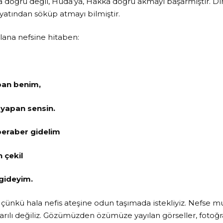
a doğru değil, Huda’ya, Hakka doğru akmayı başarmıştır. Din
ayatından söküp atmayı bilmiştir.
lana nefsine hitaben:
pan benim,
 yapan sensin.
beraber gidelim
 çekil
gideyim.
 çünkü hala nefis ateşine odun taşımada istekliyiz. Nefse mu
rılı değiliz. Gözümüzden özümüze yayılan görseller, fotoğra