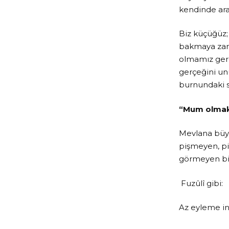
kendinde aram
Biz küçüğüz; 
bakmaya zama
olmamız gerek
gerçeğini un
burnundaki s
“Mum olmak 
Mevlana büyük
pişmeyen, pi
görmeyen bir
Fuzûlî gibi:
Az eyleme in