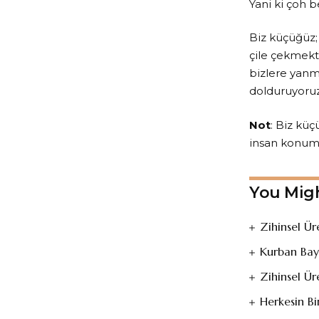
Yani ki çoh b
Biz küçüğüz
çile çekmekte
bizlere yanma
dolduruyoruz.
Not
: Biz kü
insan konumu
You Migh
Zihinsel Ü
Kurban Bay
Zihinsel Ü
Herkesin Bi