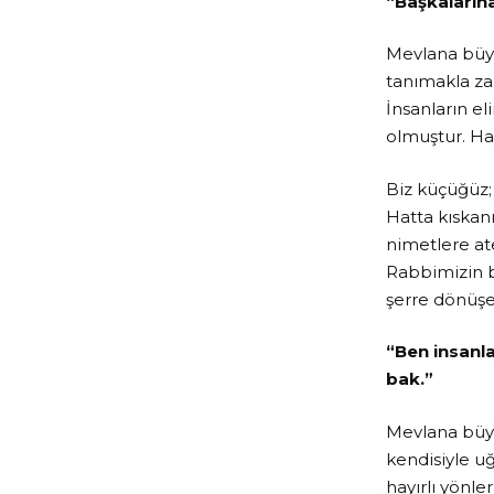
“Başkalarına
Mevlana büyü
tanımakla zam
İnsanların el
olmuştur. Hak
Biz küçüğüz;
Hatta kıskanıy
nimetlere at
Rabbimizin bi
şerre dönüşe
“Ben insanla
bak.”
Mevlana büyü
kendisiyle uğ
hayırlı yönle