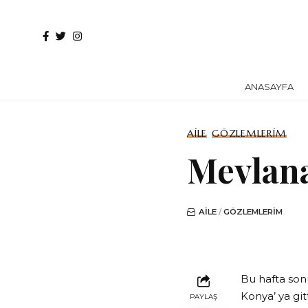
ANASAYFA
AILE
GÖZLEMLERIM
Mevlana
AILE
GÖZLEMLERIM
Bu hafta son
Konya’ ya gi
PAYLAŞ