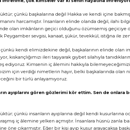
 imrenme, çok kimseler var ki senin hayatına imreniyorl
ktür; çünkü başkalarına değil Hakka ve kendi içine bakmışt
anını harcamıştır. İnsanların elinde olanda değil, ilahi bilg
inde olan imkânların geçici olduğunu özümsemiş geçiciye değ
 Peygamber sevgisi, kanaat, şükür, tevekkül, istiğna ile zen
 çünkü kendi elimizdekine değil, başkalarının elinde olan i
or, kıskançlığımızı ileri taşıyarak gıybet silahıyla tanıdıkları
eş ediyoruz. Kimsenin iç âlemini hakkıyla bilemeyeceğimizi
zim için verdiği nimetlerin hayır, belki başkalarında olan n
ceğini bir türlü anlayamıyoruz.
rın ayıplarını gören gözlerimi kör ettim. Sen de onlara b
ktür; çünkü insanların ayıplarına değil kendi kusurlarına o
raşmış iç âlemine yelken açmıştır. İnsanlara hüsnü zanla bak
rine öne çıkarmıştır. Eğer bir kişi ayıp kusur arayacaksa başk