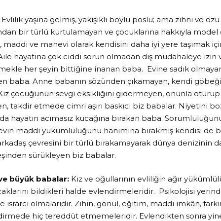
:
Evlilik yaşına gelmiş, yakışıklı boylu poslu; ama zihni ve öz
rından bir türlü kurtulamayan ve çocuklarına hakkıyla mode
k, maddi ve manevi olarak kendisini daha iyi yere taşımak iç
 Aile hayatına çok ciddi sorun olmadan dış müdahaleye izin 
ekle her şeyin bittiğine inanan baba. Evine sadık olmayan
ren baba. Anne babanın sözünden çıkamayan, kendi göbeği
 Kız çocuğunun sevgi eksikliğini gidermeyen, onunla otur
en, takdir etmede cimri aşırı baskıcı biz babalar. Niyetini b
rpıda hayatın acımasız kucağına bırakan baba. Sorumluluğunu
vin maddi yükümlülüğünü hanımına bırakmış kendisi de bo
rkadaş çevresini bir türlü bırakamayarak dünya denizinin da
peşinden sürükleyen biz babalar.
ve büyük babalar:
Kız ve oğullarının evliliğin ağır yüküml
klarını bildikleri halde evlendirmeleridir. Psikolojisi yerin
ısrarcı olmalarıdır. Zihin, gönül, eğitim, maddi imkân, farkı
endirmede hiç tereddüt etmemeleridir. Evlendikten sonra yine