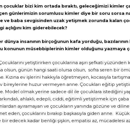
 çocuklar bizi kim ortada bıraktı, geleceğimizi kimler ça
çen günlerimizin sorumlusu kimler diye bir soru sorsa na
e ve baba sevgisinden uzak yetişmek zorunda kalan çoc
i açlığını kim giderebilecek?
er dünya insanının birçoğunun kafa yorduğu, bazılarını
u konunun müsebbiplerinin kimler olduğunu yazmaya ça
ocuklarını yetiştirirken çocuklarına aşırı şefkati yüzünden
sa olsun, günün hangi saati olursa olsun, sofra seren bir öm
. Kızına ev işlerini hakkıyla öğretmeyen, kocasıyla tartışma
 ev bireylerine huzur vermeyen anne. Çocukları eğitip yetiş
. Model olmak yerine sadece dil ile çocuklara istediğini ya
arkındalı, ahlaklı, edepli, ciddi, eğitimli yetiştirmek için ç
lardan ayıramayan ve çocukların yanında gözüne ve dilin
net eden, çocuklarını bırakıp başkasıyla giden anne. Küçük b
e bir edecek kadar benliği şişkin, empatisi az, mücadelesi az