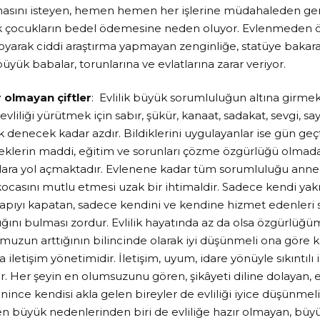
masını isteyen, hemen hemen her işlerine müdahaleden ge
 çocukların bedel ödemesine neden oluyor. Evlenmeden önc
 koyarak ciddi araştırma yapmayan zenginliğe, statüye bakar
yük babalar, torunlarına ve evlatlarına zarar veriyor.
r olmayan çiftler
: Evlilik büyük sorumluluğun altına girmekt
iliği yürütmek için sabır, şükür, kanaat, sadakat, sevgi, sa
 denecek kadar azdır. Bildiklerini uygulayanlar ise gün geç
keklerin maddi, eğitim ve sorunları çözme özgürlüğü olmad
ılara yol açmaktadır. Evlenene kadar tüm sorumluluğu anne 
kocasını mutlu etmesi uzak bir ihtimaldir. Sadece kendi yakı
kapıyı kapatan, sadece kendini ve kendine hizmet edenleri 
dığını bulması zordur. Evlilik hayatında az da olsa özgürlüğü
zun arttığının bilincinde olarak iyi düşünmeli ona göre kar
iletişim yönetimidir. İletişim, uyum, idare yönüyle sıkıntılı i
r. Her şeyin en olumsuzunu gören, şikâyeti diline dolayan,
nince kendisi akla gelen bireyler de evliliği iyice düşünmeli
n büyük nedenlerinden biri de evliliğe hazır olmayan, bü