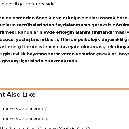
da evliliğe zorlanmasıdır.
a evlenmeden önce kız ve erkeğin sınırları aşarak hare
ınların tecrübelerinden faydalanmanın gereksiz görülmes
rilmesi, kanunların evde erkeğin alanını sınırlandırması 
zucu, yozlaştırıcı etkisi, çiftlerde psikolojik dayanıklılı
yetlerin çiftlerde istenilen düzeyde olmaması, tek düny
ti gibi evlilik hayatına zarar veren unsurlar çocukları bo
 gözyaşı içerisinde bırakmaktadır.
Lİ ALTA
t Also Like
retim ve Gözlemlerim-7
retim ve Gözlemlerim-2
klaş, Kaynaş; Can, Canan ve Yeni Bir Kan Ol