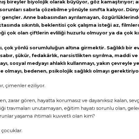
 bireyler biyolojik olarak büyüyor, göz kamaştırıyor;
sorunları sabırla çözebilme yönüyle sınıfta kalıyor. Dün
yor gençler. Anne babasından ayrılamayan, özgürlüklerin
asında sıkıntılı, beklentisi çok çalışma isteği az, filmle
eği çok olan çiftlerin evliliği huzurlu olmuyor ya da çok k
tı, çok yönlü sorumluluğun altına girmektir. Sağlıklı bir ev
, sabır, şükür, fedakârlık, narsistlikten sıyrılma, maddi 
mayı, sosyal medyayı ahlaklı kullanmayı, yakın çevreyle y
nde olmayı, bedenen, psikolojik sağlıklı olmayı gerektiriyo
or, çimenler eziliyor.
len, zarar gören, hayatta korumasız ve dayanıksız kalan, sevg
iği travmaları unutamayan, eğitim hayatı sorunlu olan, gelece
runlar yaşama ihtimali kuvvetli olan kim?
 çocuklar.