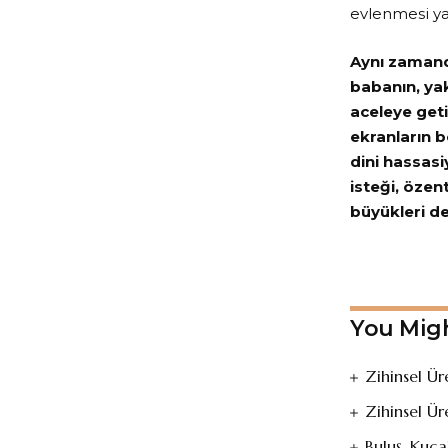
evlenmesi ya 
Aynı zamand
babanın, yak
aceleye geti
ekranların bo
dini hassasi
isteği, özen
büyükleri de
A
You Migh
Zihinsel Ü
Zihinsel Ü
Buluş, Kuca