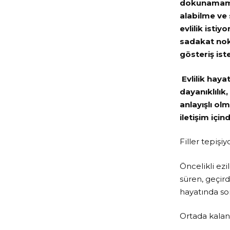
dokunamamış
alabilme ve 
evlilik isti
sadakat nokt
gösteriş ist
Evlilik haya
dayanıklılık
anlayışlı ol
iletişim içi
Filler tepişiy
Öncelikli ezi
süren, geçird
hayatında so
Ortada kalan