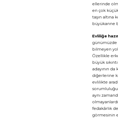
ellerinde ol
en çok küçük
taşın altına
büyükanne bü
Evliliğe hazı
günümüzde evl
bilmeyen yok
Özellikle er
büyük sıkınt
adayının da 
diğerlerine 
evlilikte ara
sorumluluğumu
aynı zamanda 
olmayanlardı
fedakârlık de
görmesinin e