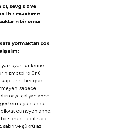
ldı, sevgisiz ve
sıl bir cevabımız
ukların bir ömür
n kafa yormaktan çok
lışalım:
 kıyamayan, önlerine
ür hizmetçi rolünü
 kapılarını her gün
tirmeyen, sadece
ptırmaya çalışan anne.
aba göstermeyen anne.
e dikkat etmeyen anne.
ir sorun da bile aile
, sabrı ve şükrü az