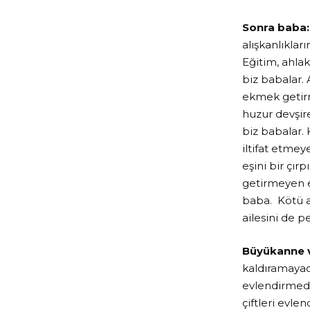
Sonra baba
alışkanlıkla
Eğitim, ahla
biz babalar.
ekmek getirm
huzur devşi
biz babalar.
iltifat etmey
eşini bir çı
getirmeyen e
baba. Kötü a
ailesini de 
Büyükanne 
kaldıramayaca
evlendirmede 
çiftleri evl