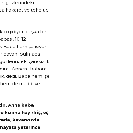
n gözlerindeki
nda hakaret ve tehditle
p gidiyor, başka bir
Babası, 10-12
r. Baba hem çalışıyor
bir bayanı bulmada
gözlerindeki çaresizlik
 dedim. Annem babam
ok, dedi. Baba hem işe
, hem de maddi ve
rdır. Anne baba
kızıma hayırlı iş, eş
serada, kavanozda
 hayata yeterince