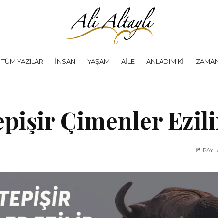
TÜM YAZILAR
İNSAN
YAŞAM
AILE
ANLADIM KI
ZAMAN
epişir Çimenler Ezili
PAYL