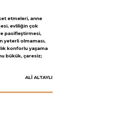
ket etmeleri, anne
i, evliliğin çok
ve pasifleştirmesi,
ğın yeterli olmaması,
alık konforlu yaşama
ynu bükük, çaresiz;
YLI