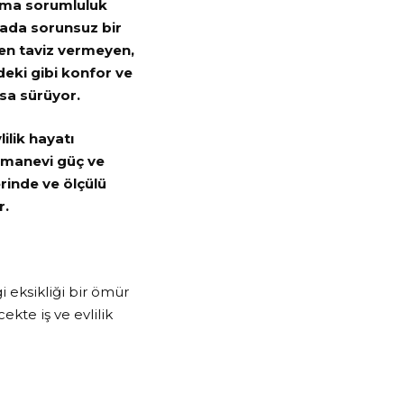
 ama sorumluluk
yada sorunsuz bir
den taviz vermeyen,
rdeki gibi konfor ve
ısa sürüyor.
lilik hayatı
ve manevi güç ve
erinde ve ölçülü
r.
i eksikliği bir ömür
kte iş ve evlilik