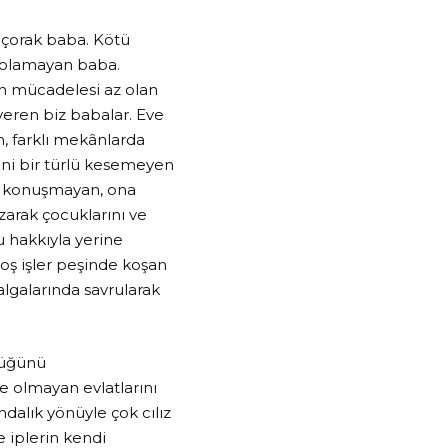
ü çorak baba. Kötü
l olamayan baba.
in mücadelesi az olan
veren biz babalar. Eve
, farklı mekânlarda
ni bir türlü kesemeyen
up konuşmayan, ona
ozarak çocuklarını ve
 hakkıyla yerine
ş işler peşinde koşan
lgalarında savrularak
ülüğünü
de olmayan evlatlarını
ndalık yönüyle çok cılız
 iplerin kendi