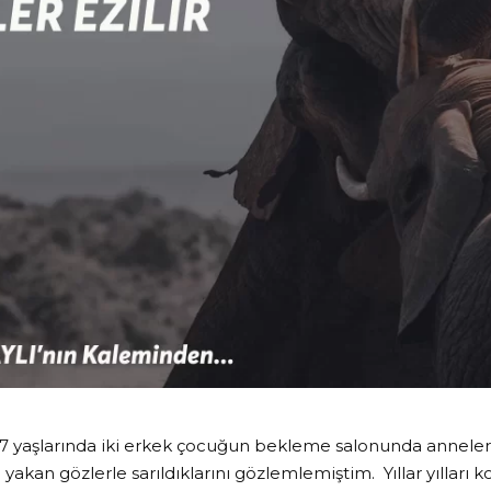
6-7 yaşlarında iki erkek çocuğun bekleme salonunda annele
e yakan gözlerle sarıldıklarını gözlemlemiştim. Yıllar yılları