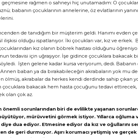
 geçmesine rağmen o sahneyi hiç unutamadım: O çocukları
hüznü; babanın çocuklarının annelerine, öz evlatlarının yanı
lerini.
cenden de tanıdığım bir müşterim geldi. Hanımı evden çeki
 ilişkisi olduğu ispatlanıyor. İki çocukları var, kız ve erkek. 
 çocuklarından kız olanın böbrek hastası olduğunu öğreniyo
n tedavisi için uğraşıyor. İşe gidince çocuklara bakacak 
söyledi. İşten gelene kadar kursa veriyorum, dedi. Babanın 
u. Annen baban ya da bırakabileceğin akrabaların yok mu
 ölmüş, akrabalar da herkes kendi derdinde sahip çıkan y
 çocuklara bakacak hem hasta çocuğunu tedavi ettirecek
k olan çok az.
 önemli sorunlarından biri de evlilikte yaşanan sorunla
büyütüyor, mürüvvetini görmek istiyor. Yıllarca oğluma ve 
 diye dua ediyor. Etmesine ediyor da kız ve oğullarını 
ten de geri durmuyor. Aşırı korumacı yetişmiş ve gerçek