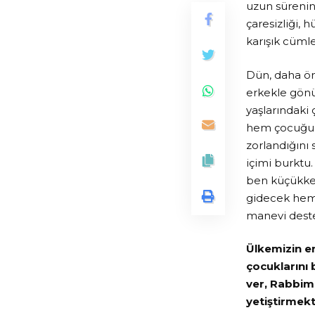
uzun sürenin
çaresizliği, 
karışık cümle
Dün, daha ön
erkekle gönül
yaşlarındaki
hem çocuğunu
zorlandığını 
içimi burkt
ben küçükken
gidecek hem
manevi deste
Ülkemizin en
çocuklarını 
ver, Rabbim
yetiştirmek