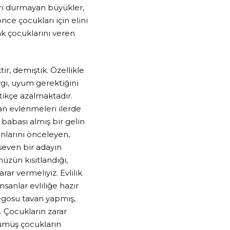
ri durmayan büyükler,
e çocukları için elini
ak çocuklarını veren
ir, demiştik. Özellikle
ygı, uyum gerektiğini
tikçe azalmaktadır.
an evlenmeleri ilerde
babası almış bir gelin
nlarını önceleyen,
seven bir adayın
müzün kısıtlandığı,
ar vermeliyiz. Evlilik
nsanlar evliliğe hazır
 egosu tavan yapmış,
. Çocukların zarar
yümüş çocukların