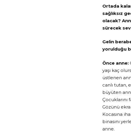
Ortada kalan
sağlıksız ge
olacak? Ann
sürecek sevg
Gelin berab
yorulduğu b
Önce anne:
Ç
yaşı kaç olur
üstlenen anne
canlı tutan,
büyüten anne
Çocuklarını f
Gözünü ekran
Kocasına iha
binasını yerl
anne.