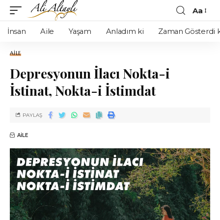
Aa
İnsan
Aile
Yaşam
Anladım ki
Zaman Gösterdi k
AILE
Depresyonun İlacı Nokta-i
İstinat, Nokta-i İstimdat
PAYLAŞ
AILE