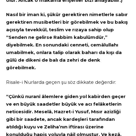
olur. Ancak o makama erişenler bizi anlayabilir.)
Nasıl bir iman ki, şükür gerektiren nimetlerle sabır
gerektiren musibetleri bir görebilmek ve bu bakış
açısıyla tevekkül, teslim ve rızaya sahip olup
“Senden ne gelirse Rabbim kabulümdür,”
diyebilmek. En sonundaki cenneti, cemâlullahı
umabilmek, onlara talip olarak baharı da kışı da
gülü de dikeni de balı da zehri de denk
görebilmek.
Risale-i Nurlarda geçen şu söz dikkate değerdir:
“Çünkü nuranî âlemlere giden yol kabirden geçer
ve en büyük saadetler büyük ve acı felâketlerin
neticesidir. Meselâ, Hazret-i Yusuf, Mısır azizliği
gibi bir saadete, ancak kardeşleri tarafından
atıldığı kuyu ve Zeliha’nın iftirası üzerine
konulduğu hapis yoluyla nâil olmuştur. Ve kezâ,