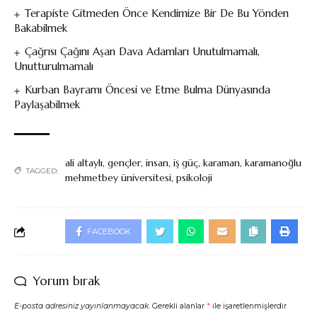
Terapiste Gitmeden Önce Kendimize Bir De Bu Yönden
Bakabilmek
Çağrısı Çağını Aşan Dava Adamları Unutulmamalı,
Unutturulmamalı
Kurban Bayramı Öncesi ve Etme Bulma Dünyasında
Paylaşabilmek
ali altaylı
,
gençler
,
insan
,
iş güç
,
karaman
,
karamanoğlu
TAGGED:
mehmetbey üniversitesi
,
psikoloji
FACEBOOK
Yorum bırak
E-posta adresiniz yayınlanmayacak.
Gerekli alanlar
*
ile işaretlenmişlerdir