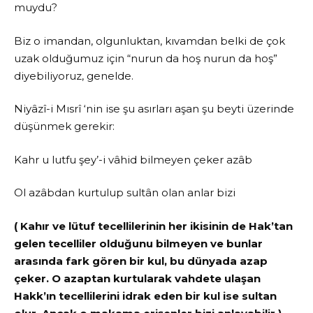
muydu?
Biz o imandan, olgunluktan, kıvamdan belki de çok
uzak olduğumuz için “nurun da hoş nurun da hoş”
diyebiliyoruz, genelde.
Niyâzî-i Mısrî ‘nin ise şu asırları aşan şu beyti üzerinde
düşünmek gerekir:
Kahr u lutfu şey’-i vâhid bilmeyen çeker azâb
Ol azâbdan kurtulup sultân olan anlar bizi
( Kahır ve lütuf tecellilerinin her ikisinin de Hak’tan
gelen tecelliler olduğunu bilmeyen ve bunlar
arasında fark gören bir kul, bu dünyada azap
çeker. O azaptan kurtularak vahdete ulaşan
Hakk’ın tecellilerini idrak eden bir kul ise sultan