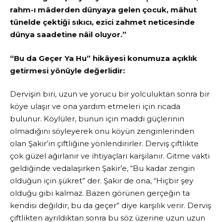
rahm-ı mâderden dünyaya gelen çocuk, mâhut
tünelde çektiği sıkıcı, ezici zahmet neticesinde
dünya saadetine nâil oluyor.”
“Bu da Geçer Ya Hu” hikâyesi konumuza açıklık
getirmesi yönüyle değerlidir:
Dervişin biri, uzun ve yorucu bir yolculuktan sonra bir
köye ulaşır ve ona yardım etmeleri için ricada
bulunur. Köylüler, bunun için maddi güçlerinin
olmadığını söyleyerek onu köyün zenginlerinden
olan Şakir’in çiftliğine yönlendirirler. Derviş çiftlikte
çok güzel ağırlanır ve ihtiyaçları karşılanır. Gitme vakti
geldiğinde vedalaşırken Şakir’e, “Bu kadar zengin
olduğun için şükret” der. Şakir de ona, “Hiçbir şey
olduğu gibi kalmaz. Bazen görünen gerçeğin ta
kendisi değildir, bu da geçer” diye karşılık verir. Derviş
çiftlikten ayrıldıktan sonra bu söz üzerine uzun uzun