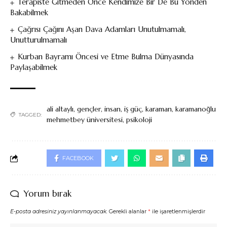
Terapiste Gitmeden Önce Kendimize Bir De Bu Yönden
Bakabilmek
Çağrısı Çağını Aşan Dava Adamları Unutulmamalı,
Unutturulmamalı
Kurban Bayramı Öncesi ve Etme Bulma Dünyasında
Paylaşabilmek
ali altaylı
,
gençler
,
insan
,
iş güç
,
karaman
,
karamanoğlu
TAGGED:
mehmetbey üniversitesi
,
psikoloji
FACEBOOK
Yorum bırak
E-posta adresiniz yayınlanmayacak.
Gerekli alanlar
*
ile işaretlenmişlerdir