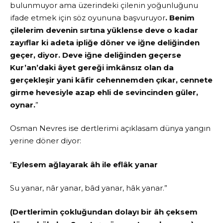
bulunmuyor ama üzerindeki çilenin yoğunluğunu
ifade etmek için söz oyununa başvuruyor
. Benim
çilelerim devenin sırtına yüklense deve o kadar
zayıflar ki adeta ipliğe döner ve iğne deliğinden
geçer, diyor. Deve iğne deliğinden geçerse
Kur’an’daki âyet gereği imkânsız olan da
gerçekleşir yani kâfir cehennemden çıkar, cennete
girme hevesiyle azap ehli de sevincinden güler,
oynar.
”
Osman Nevres ise dertlerimi açıklasam dünya yangın
yerine döner diyor:
“
Eylesem ağlayarak âh ile eflâk yanar
Su yanar, nâr yanar, bâd yanar, hâk yanar.”
(Dertlerimin çokluğundan dolayı bir âh çeksem