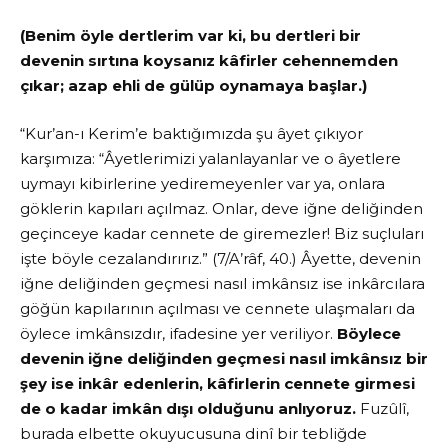
(Benim öyle dertlerim var ki, bu dertleri bir
devenin sırtına koysanız kâfirler cehennemden
çıkar; azap ehli de gülüp oynamaya başlar.)
“Kur’an-ı Kerim’e baktığımızda şu âyet çıkıyor
karşımıza: “Âyetlerimizi yalanlayanlar ve o âyetlere
uymayı kibirlerine yediremeyenler var ya, onlara
göklerin kapıları açılmaz. Onlar, deve iğne deliğinden
geçinceye kadar cennete de giremezler! Biz suçluları
işte böyle cezalandırırız.” (7/A’râf, 40.) Âyette, devenin
iğne deliğinden geçmesi nasıl imkânsız ise inkârcılara
göğün kapılarının açılması ve cennete ulaşmaları da
öylece imkânsızdır, ifadesine yer veriliyor.
Böylece
devenin iğne deliğinden geçmesi nasıl imkânsız bir
şey ise inkâr edenlerin, kâfirlerin cennete girmesi
de o kadar imkân dışı olduğunu anlıyoruz.
Fuzûlî,
burada elbette okuyucusuna dinî bir tebliğde