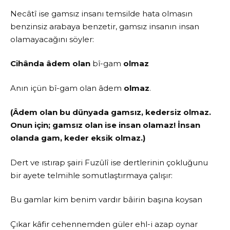
Necâtî ise gamsız insanı temsilde hata olmasın
benzinsiz arabaya benzetir, gamsız insanın insan
olamayacağını söyler:
Cihânda âdem olan
bî-gam
olmaz
Anın içün bî-gam olan âdem
olmaz
.
(Âdem olan bu dünyada gamsız, kedersiz olmaz.
Onun için; gamsız olan ise insan olamaz! İnsan
olanda gam, keder eksik olmaz.)
Dert ve ıstırap şairi Fuzûlî ise dertlerinin çokluğunu
bir ayete telmihle somutlaştırmaya çalışır:
Bu gamlar kim benim vardır bâirin başına koysan
Çıkar kâfir cehennemden güler ehl-i azap oynar