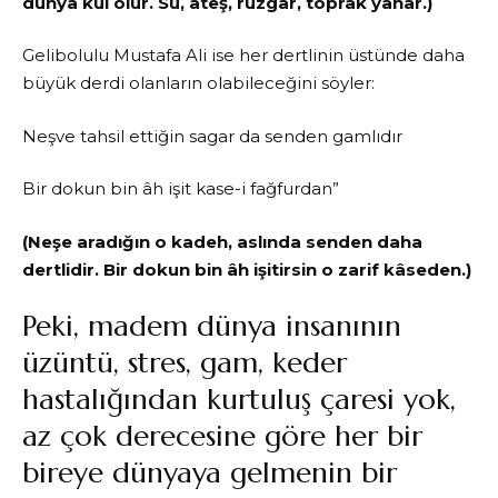
dünya kül olur. Su, ateş, rüzgar, toprak yanar.)
Gelibolulu Mustafa Ali ise her dertlinin üstünde daha
büyük derdi olanların olabileceğini söyler:
Neşve tahsil ettiğin sagar da senden gamlıdır
Bir dokun bin âh işit kase-i fağfurdan”
(Neşe aradığın o kadeh, aslında senden daha
dertlidir. Bir dokun bin âh işitirsin o zarif kâseden.)
Peki, madem dünya insanının
üzüntü, stres, gam, keder
hastalığından kurtuluş çaresi yok,
az çok derecesine göre her bir
bireye dünyaya gelmenin bir