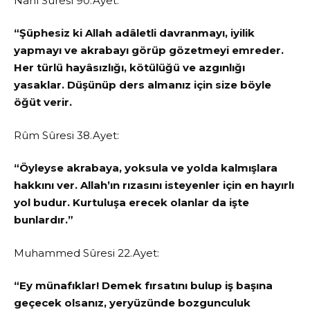
Nahl Sûresi 90.Ayet:
“Şüphesiz ki Allah adâletli davranmayı, iyilik
yapmayı ve akrabayı görüp gözetmeyi emreder.
Her türlü hayâsızlığı, kötülüğü ve azgınlığı
yasaklar. Düşünüp ders almanız için size böyle
öğüt verir.
Rûm Sûresi 38.Ayet:
“Öyleyse akrabaya, yoksula ve yolda kalmışlara
hakkını ver. Allah’ın rızasını isteyenler için en hayırlı
yol budur. Kurtuluşa erecek olanlar da işte
bunlardır.”
Muhammed Sûresi 22.Ayet:
“Ey münafıklar! Demek fırsatını bulup iş başına
geçecek olsanız, yeryüzünde bozgunculuk