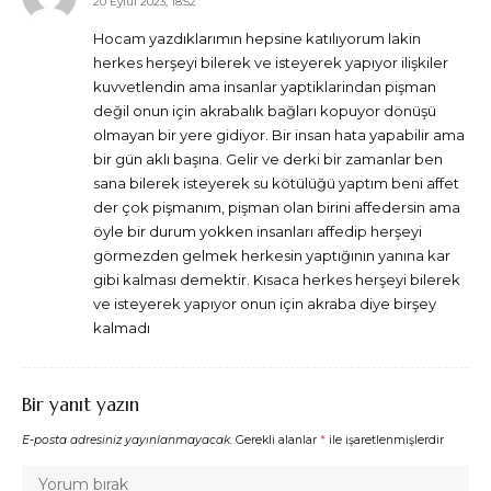
20 Eylül 2023, 18:52
Hocam yazdıklarımın hepsine katılıyorum lakin
herkes herşeyi bilerek ve isteyerek yapıyor ilişkiler
kuvvetlendin ama insanlar yaptiklarindan pişman
değil onun için akrabalık bağları kopuyor dönüşü
olmayan bir yere gidiyor. Bir insan hata yapabilir ama
bir gün aklı başına. Gelir ve derki bir zamanlar ben
sana bilerek isteyerek su kötülüğü yaptım beni affet
der çok pişmanım, pişman olan birini affedersin ama
öyle bir durum yokken insanları affedip herşeyi
görmezden gelmek herkesin yaptığının yanına kar
gibi kalması demektir. Kısaca herkes herşeyi bilerek
ve isteyerek yapıyor onun için akraba diye birşey
kalmadı
Bir yanıt yazın
E-posta adresiniz yayınlanmayacak.
Gerekli alanlar
*
ile işaretlenmişlerdir