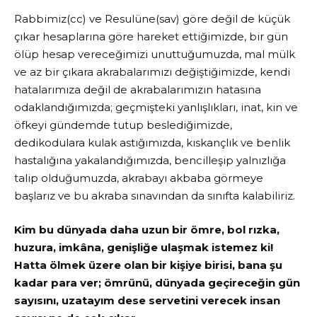
Rabbimiz(cc) ve Resulüne(sav) göre değil de küçük
çıkar hesaplarına göre hareket ettiğimizde, bir gün
ölüp hesap vereceğimizi unuttuğumuzda, mal mülk
ve az bir çıkara akrabalarımızı değiştiğimizde, kendi
hatalarımıza değil de akrabalarımızın hatasına
odaklandığımızda; geçmişteki yanlışlıkları, inat, kin ve
öfkeyi gündemde tutup beslediğimizde,
dedikodulara kulak astığımızda, kıskançlık ve benlik
hastalığına yakalandığımızda, bencilleşip yalnızlığa
talip olduğumuzda, akrabayı akbaba görmeye
başlarız ve bu akraba sınavından da sınıfta kalabiliriz.
Kim bu dünyada daha uzun bir ömre, bol rızka,
huzura, imkâna, genişliğe ulaşmak istemez ki!
Hatta ölmek üzere olan bir kişiye birisi, bana şu
kadar para ver; ömrünü, dünyada geçireceğin gün
sayısını, uzatayım dese servetini verecek insan