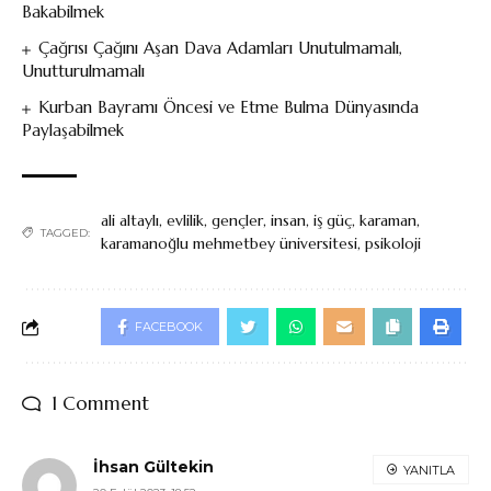
Bakabilmek
Çağrısı Çağını Aşan Dava Adamları Unutulmamalı,
Unutturulmamalı
Kurban Bayramı Öncesi ve Etme Bulma Dünyasında
Paylaşabilmek
ali altaylı
,
evlilik
,
gençler
,
insan
,
iş güç
,
karaman
,
TAGGED:
karamanoğlu mehmetbey üniversitesi
,
psikoloji
FACEBOOK
1 Comment
İhsan Gültekin
YANITLA