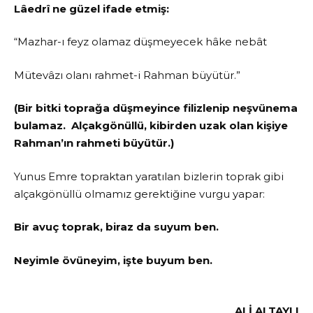
Lâedrî ne güzel ifade etmiş:
“Mazhar-ı feyz olamaz düşmeyecek hâke nebât
Mütevâzı olanı rahmet-i Rahman büyütür.”
(Bir bitki toprağa düşmeyince filizlenip neşvünema
bulamaz. Alçakgönüllü, kibirden uzak olan kişiye
Rahman’ın rahmeti büyütür.)
Yunus Emre topraktan yaratılan bizlerin toprak gibi
alçakgönüllü olmamız gerektiğine vurgu yapar:
Bir avuç
toprak
,
biraz
da suyum ben.
Neyimle
övüneyim
, işte buyum ben.
ALİ ALTAYLI