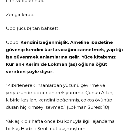
İlim sahiplerinde.
Zenginlerde.
Ucb (ucub) tan bahsetti.
Ucub:
Kendini beğenmişlik. Ameline ibadetine
güvenip kendini kurtaracağını zannetmek, yaptığı
işe güvenmek anlamlarına gelir.
Yüce kitabımız
Kur’an-ı Kerim’de Lokman (as) oğluna öğüt
verirken şöyle diyor:
“Kibirlenerek insanlardan yüzünü çevirme ve
yeryüzünde böbürlenerek yürüme. Çünkü Allah,
kibirle kasılan, kendini beğenmiş, çokça övünüp
duran hiç kimseyi sevmez.” (Lokman Suresi: 18)
Yaklaşık bir hafta önce bu konuyla ilgili ajandama
birkaç Hadis-i Şerifi not düşmüştüm.