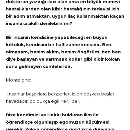
doktorun yazdığı ilacı alan ama en büyük manevi
hastalıklardan olan kibir hastalığının tedavisi için
bir adım atmaktan, uygun ilaç kullanmaktan kaçan
insanlara akıllı denilebilir mi?
Bir insanın kendisine yapabileceği en büyük
kötülük, kendisini bir halt zannetmesidir. Ben
olmasam, benim aklım, benim öngörüm, ben ben
diye başlayan ve sarımsak kokar gibi kibir kokan
sonu gelmeyen cümleleridir.
Montaigne:
“İnsanlar başaklara benzerler, içleri boşken başları
havadadır, doldukça eğilirler.” der.
Bize kendimizi ve Hakkı bulduran ilim ile
öğrendikçe olgunlaşıp egomuzun küçülmesi
gerekir. Yoksa öğrendikçe gördükçe dünyanın