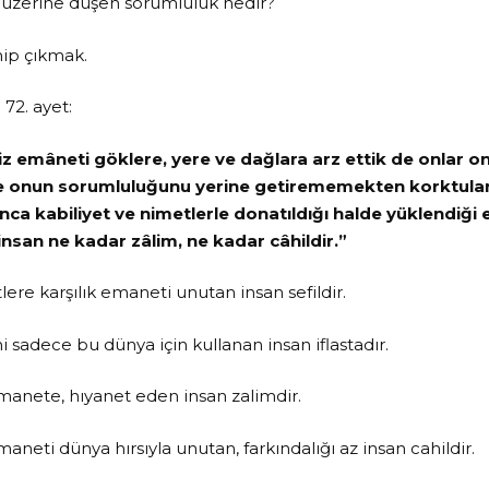
n üzerine düşen sorumluluk nedir?
ip çıkmak.
72. ayet:
iz emâneti göklere, yere ve dağlara arz ettik de onlar 
ve onun sorumluluğunu yerine getirememekten korktular.
nca kabiliyet ve nimetlerle donatıldığı halde yüklendiği
san ne kadar zâlim, ne kadar câhildir.”
ere karşılık emaneti unutan insan sefildir.
ni sadece bu dünya için kullanan insan iflastadır.
manete, hıyanet eden insan zalimdir.
aneti dünya hırsıyla unutan, farkındalığı az insan cahildir.