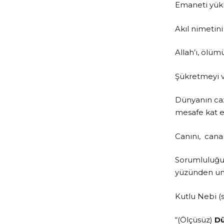
Emaneti yükl
Akıl nimetini
Allah’ı, ölüm
Şükretmeyi v
Dünyanın cazi
mesafe kat e
Canını, cana
Sorumluluğu
yüzünden unu
Kutlu Nebi (s
“(Ölçüsüz)
Dü