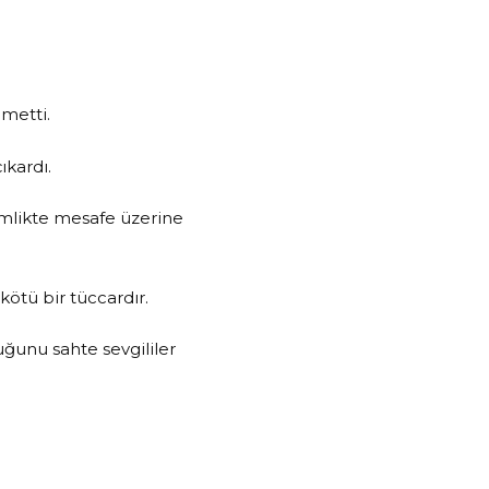
lmetti.
kardı.
limlikte mesafe üzerine
ötü bir tüccardır.
unu sahte sevgililer