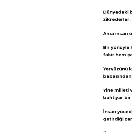
Dünyadaki bü
zikrederler.
Ama insan ö
Bir yönüyle
fakir hem ça
Yeryüzünü k
babasından 
Yine milleti
bahtiyar bir
İnsan yücedi
getirdiği za