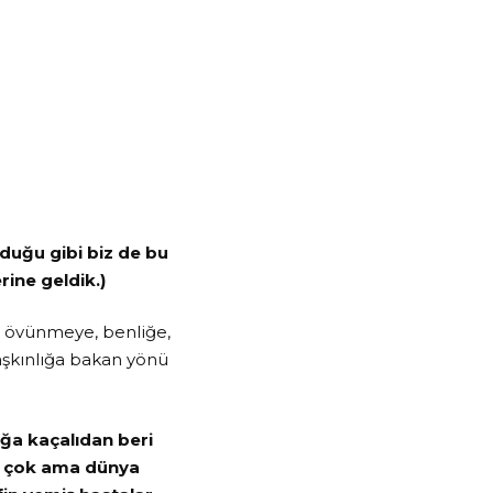
lduğu gibi biz de bu
ine geldik.)
e övünmeye, benliğe,
aşkınlığa bakan yönü
ğa kaçalıdan beri
an çok ama dünya