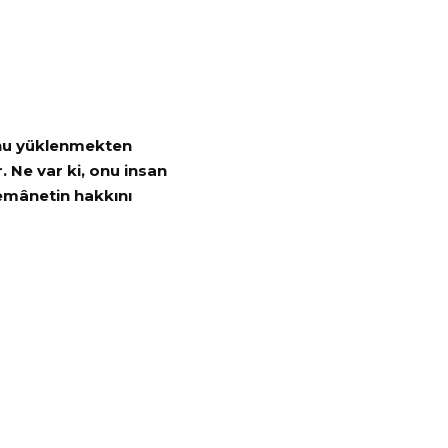
onu yüklenmekten
 Ne var ki, onu insan
 emânetin hakkını