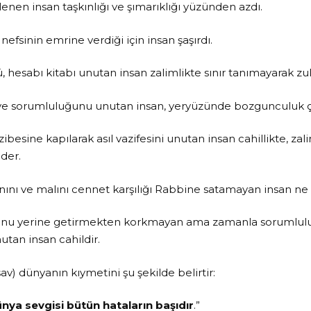
enen insan taşkınlığı ve şımarıklığı yüzünden azdı.
 nefsinin emrine verdiği için insan şaşırdı.
ü, hesabı kitabı unutan insan zalimlikte sınır tanımayarak zu
e sorumluluğunu unutan insan, yeryüzünde bozgunculuk çı
besine kapılarak asıl vazifesini unutan insan cahillikte, za
der.
nını ve malını cennet karşılığı Rabbine satamayan insan ne k
nu yerine getirmekten korkmayan ama zamanla sorumluluğ
tan insan cahildir.
av) dünyanın kıymetini şu şekilde belirtir:
nya sevgisi bütün hataların başıdır
.”