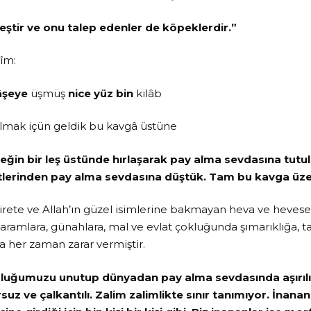
leştir ve onu talep edenler de köpeklerdir.”
dîm:
lâşeye
üşmüş
nice yüz bin
kilâb
lmak içün geldik bu kavgâ üstüne
eğin bir leş üstünde hırlaşarak pay alma sevdasına tutu
lerinden pay alma sevdasına düştük. Tam bu kavga üzer
rete ve Allah’ın güzel isimlerine bakmayan heva ve heves
aramlara, günahlara, mal ve evlat çokluğunda şımarıklığa, t
a her zaman zarar vermiştir.
uluğumuzu unutup dünyadan pay alma sevdasında aşırılı
uz ve çalkantılı. Zalim zalimlikte sınır tanımıyor. İnan