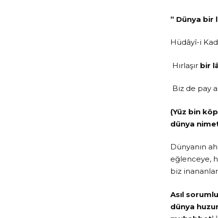
” Dünya bir 
Hüdâyî-i Ka
Hırlaşır
bir 
Biz de pay a
(Yüz bin köp
dünya nimet
Dünyanın ahi
eğlenceye, h
biz inananlar
Asıl soruml
dünya huzurs