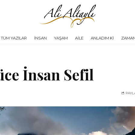
TÜM YAZILAR
İNSAN
YAŞAM
AILE
ANLADIM KI
ZAMAN
üce İnsan Sefil
PAYL