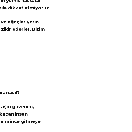
rfin yemiş hastalar
bile dikkat etmiyoruz.
 ve ağaçlar yerin
zikir ederler. Bizim
ız nasıl?
 aşırı güvenen,
 kaçan insan
n emrince gitmeye