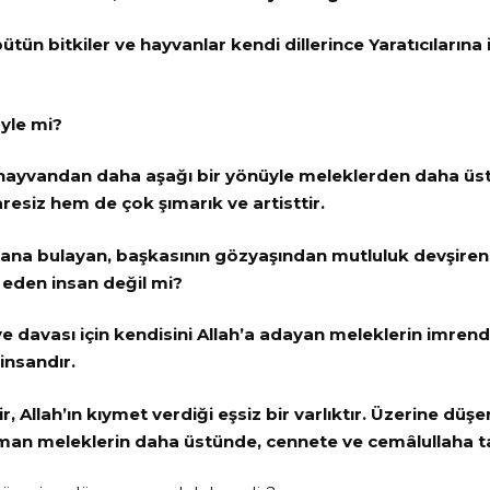
tün bitkiler ve hayvanlar kendi dillerince Yaratıcılarına
yle mi?
 hayvandan daha aşağı bir yönüyle meleklerden daha ü
resiz hem de çok şımarık ve artisttir.
ana bulayan, başkasının gözyaşından mutluluk devşiren,
eden insan değil mi?
 ve davası için kendisini Allah’a adayan meleklerin imrend
 insandır.
r, Allah’ın kıymet verdiği eşsiz bir varlıktır. Üzerine dü
man meleklerin daha üstünde, cennete ve cemâlullaha tal