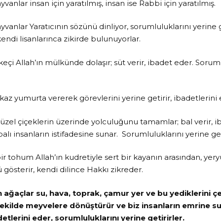
yvanlar insan için yaratılmış, insan ise Rabbi için yaratılmış.
ayvanlar Yaratıcının sözünü dinliyor, sorumluluklarını yerine 
endi lisanlarınca zikirde bulunuyorlar.
keçi Allah’ın mülkünde dolaşır; süt verir, ibadet eder. Sorum
 kaz yumurta vererek görevlerini yerine getirir, ibadetlerini 
güzel çiçeklerin üzerinde yolculuğunu tamamlar; bal verir, ib
balı insanların istifadesine sunar. Sorumluluklarını yerine get
r tohum Allah’ın kudretiyle sert bir kayanın arasından, yer
gösterir, kendi dilince Hakkı zikreder.
ağaçlar su, hava, toprak, çamur yer ve bu yediklerini çeş
ekilde meyvelere dönüştürür ve biz insanların emrine s
etlerini eder, sorumluluklarını yerine getirirler.