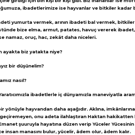
ne girdiği için bin kişi bir kişi gibi. Biz inananlar ise mo
luğumuza, ibadetlerimize ise hayvanlar ve bitkiler kadar 
eti yumurta vermek, arının ibadeti bal vermek, bitkiler
stünde bize elma, armut, patates, havuç vererek ibadet, 
se namaz, oruç, hac, zekât daha niceleri.
 ayakta biz yatakta niye?
ız bir düşünelim?
amız nasıl?
aratıcımızla ibadetlerle iç dünyamızla maneviyatla aram
 bir yönüyle hayvandan daha aşağıdır. Aklına, imkânlarına
 geçiremeyen, onu adeta ilahlaştıran Haktan hakikatten
 Emanet şuuruyla hayatına düzen verip Yüceler Yücesini
e insan manasını bulur, yücelir, âdem olur, âdem kalır.