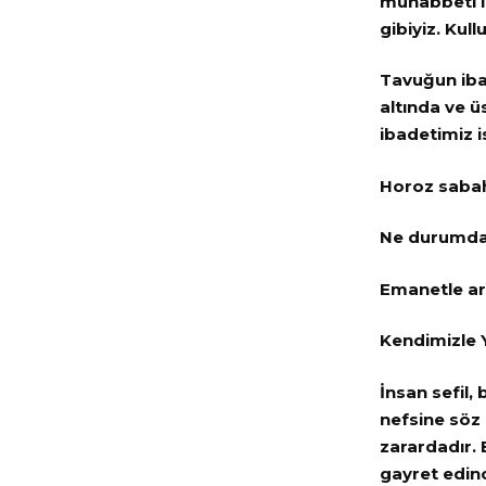
muhabbeti içi
gibiyiz. Kul
Tavuğun ibad
altında ve ü
ibadetimiz i
Horoz sabah
Ne durumday
Emanetle ar
Kendimizle Y
İnsan sefil,
nefsine söz
zarardadır.
gayret edinc