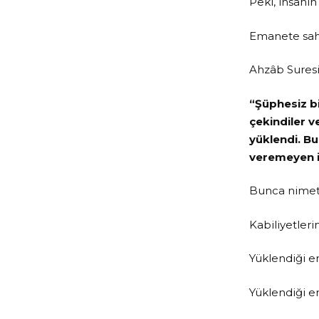
Peki, insanı
Emanete sah
Ahzâb Suresi 
“Şüphesiz b
çekindiler 
yüklendi. Bu
veremeyen in
Bunca nimetl
Kabiliyetleri
Yüklendiği e
Yüklendiği em