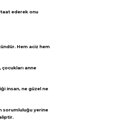
 itaat ederek onu
stündür. Hem aciz hem
 çocukları anne
iği insan, ne güzel ne
şen sorumluluğu yerine
iptir.