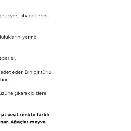
getiriyor, ibadetlerini
luluklarını yerine
ederler.
adet eder. Bin bir türlü
irir.
yüzüne çıkarak bizlere
it çeşit renkte farklı
unar. Ağaçlar meyve