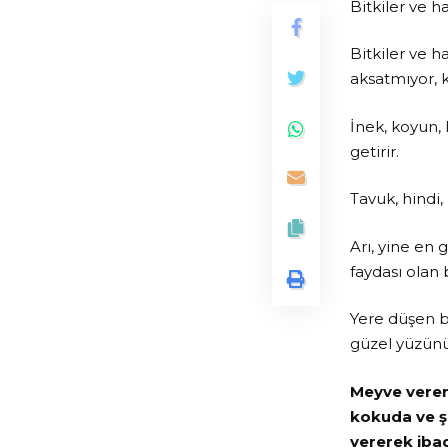
Bitkiler ve ha
Bitkiler ve h
aksatmıyor, k
İnek, koyun, 
getirir.
Tavuk, hindi,
Arı, yine en 
faydası olan 
Yere düşen bi
güzel yüzünü 
Meyve veren 
kokuda ve ş
vererek ibad