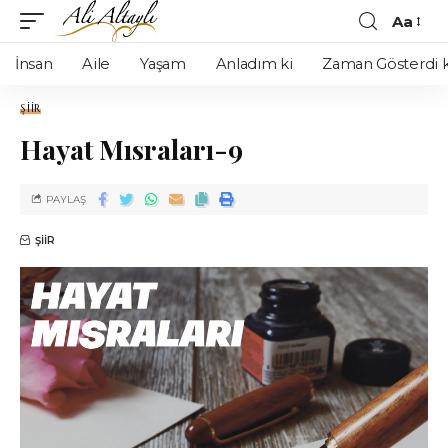
Aa
İnsan
Aile
Yaşam
Anladım ki
Zaman Gösterdi k
ŞIIR
Hayat Mısraları-9
PAYLAŞ
ŞIIR