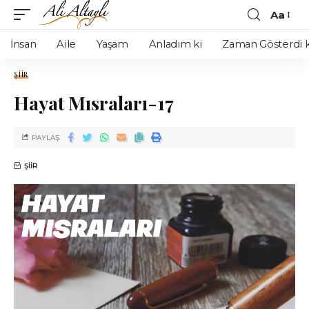
Aa
İnsan
Aile
Yaşam
Anladım ki
Zaman Gösterdi k
ŞIIR
Hayat Mısraları-17
PAYLAŞ
ŞIIR