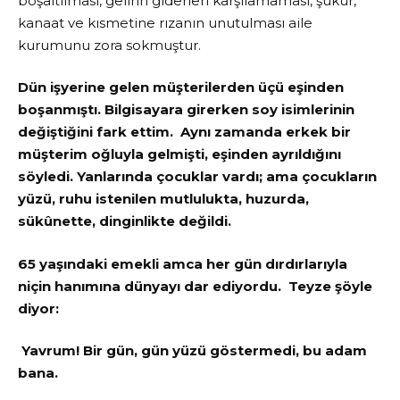
boşaltılması, gelirin giderleri karşılamaması, şükür,
kanaat ve kısmetine rızanın unutulması aile
kurumunu zora sokmuştur.
Dün işyerine gelen müşterilerden üçü eşinden
boşanmıştı. Bilgisayara girerken soy isimlerinin
değiştiğini fark ettim. Aynı zamanda erkek bir
müşterim oğluyla gelmişti, eşinden ayrıldığını
söyledi. Yanlarında çocuklar vardı; ama çocukların
yüzü, ruhu istenilen mutlulukta, huzurda,
sükûnette, dinginlikte değildi.
65 yaşındaki emekli amca her gün dırdırlarıyla
niçin hanımına dünyayı dar ediyordu. Teyze şöyle
diyor:
Yavrum! Bir gün, gün yüzü göstermedi, bu adam
bana.