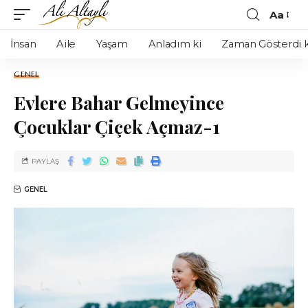
Aa
İnsan
Aile
Yaşam
Anladım ki
Zaman Gösterdi k
GENEL
Evlere Bahar Gelmeyince
Çocuklar Çiçek Açmaz-1
PAYLAŞ
GENEL