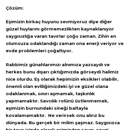
Çözüm:
Eşimizin birkaç huyunu sevmiyoruz diye diğer
güzel huylarını görmemezlikten kaynaklanıyor
saygısızlığa varan tavırlar çoğu zaman. Zihin en
olumsuza odaklandığı zaman ona enerji veriyor ve
evde problemleri çoğaltıyor.
Rabbimiz günahlarımızı alnımıza yazsaydı ve
herkes bunu dışarı çıktığımızda görseydi halimiz
nice olurdu. Eş olarak hepimizin eksikleri olabilir,
önemli olan evliliğimizdeki iyi ve güzel olana
odaklanmak, sınırı aşmamak, taşkınlık
yapmamaktır. Savcılık rolünü üstlenmemek,
eşimizin burnundaki sineği baltayla
kovalamamaktır. Ne verirsek onu alırız bu
dünyada. Bu gerçek bir milim şaşmaz. Saygısızca
bir tavır içinde olarak eşimizden saygı, sevgi,