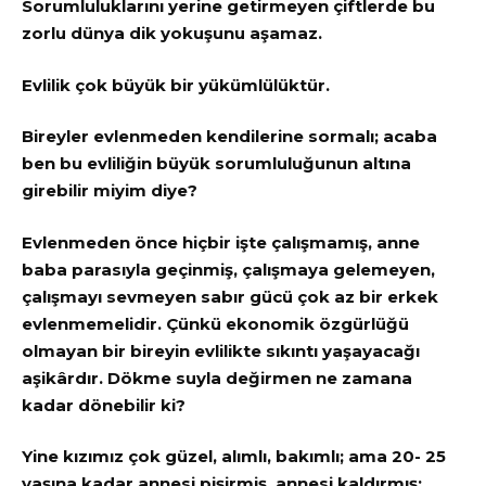
Sorumluluklarını yerine getirmeyen çiftlerde bu
zorlu dünya dik yokuşunu aşamaz.
Evlilik çok büyük bir yükümlülüktür.
Bireyler evlenmeden kendilerine sormalı; acaba
ben bu evliliğin büyük sorumluluğunun altına
girebilir miyim diye?
Evlenmeden önce hiçbir işte çalışmamış, anne
baba parasıyla geçinmiş, çalışmaya gelemeyen,
çalışmayı sevmeyen sabır gücü çok az bir erkek
evlenmemelidir. Çünkü ekonomik özgürlüğü
olmayan bir bireyin evlilikte sıkıntı yaşayacağı
aşikârdır. Dökme suyla değirmen ne zamana
kadar dönebilir ki?
Yine kızımız çok güzel, alımlı, bakımlı; ama 20- 25
yaşına kadar annesi pişirmiş, annesi kaldırmış;