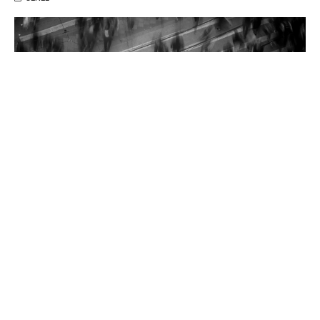
Bugün 14.00 gibi polis emeklisi bir bayan terlik almak
için işyerine geldi. Amerika’ya oğlunun yanına
gideceğini ve bu terliği büyük bir ihtimalle orada
giyeceğini söyledi. İstediği terliği aldıktan sonra hayat
tecrübesinin fazla olduğunu düşündüğüm daha çok
İstanbul’da bulunmuş hanımefendiye toplum olarak
şu anki gidişatımızı nasıl görüyorsunuz, diye bir soru