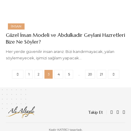
İNSAN
Güzel İnsan Modeli ve Abdulkadir Geylani Hazretleri
Bize Ne Söyler?
Her yerde güvenilir insan ararız. Bizi kandırmayacak, yalan
söylemeyecek, işimizi sağlam yapacak
…
1
2
3
4
5
…
20
21
Takip Et
Kadir KATIRCI tasarladı.