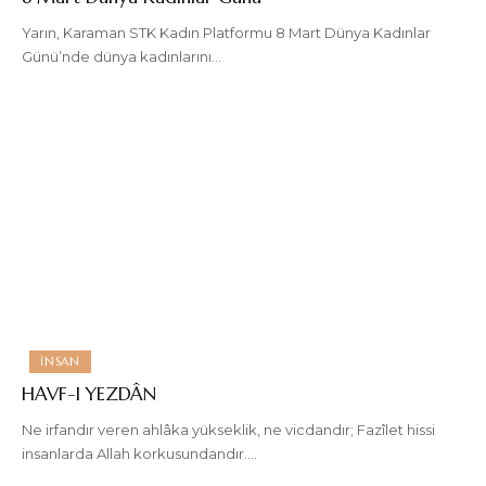
Yarın, Karaman STK Kadın Platformu 8 Mart Dünya Kadınlar
Günü’nde dünya kadınlarını
…
İNSAN
HAVF-I YEZDÂN
Ne irfandır veren ahlâka yükseklik, ne vicdandır; Fazîlet hissi
insanlarda Allah korkusundandır.
…