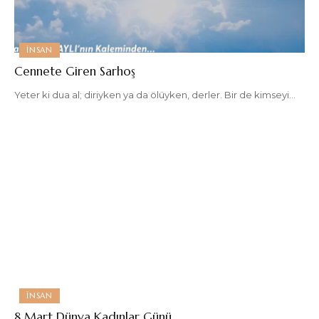
İNSAN
Cennete Giren Sarhoş
Yeter ki dua al; diriyken ya da ölüyken, derler. Bir de kimseyi
…
İNSAN
8 Mart Dünya Kadınlar Günü