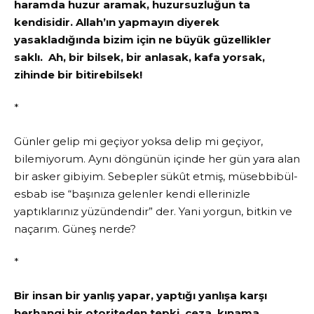
haramda huzur aramak, huzursuzluğun ta
kendisidir. Allah’ın yapmayın diyerek
yasakladığında bizim için ne büyük güzellikler
saklı. Ah, bir bilsek, bir anlasak, kafa yorsak,
zihinde bir bitirebilsek!
*
Günler gelip mi geçiyor yoksa delip mi geçiyor,
bilemiyorum. Aynı döngünün içinde her gün yara alan
bir asker gibiyim. Sebepler sükût etmiş, müsebbibül-
esbab ise “başınıza gelenler kendi ellerinizle
yaptıklarınız yüzündendir” der. Yani yorgun, bitkin ve
naçarım. Güneş nerde?
*
Bir insan bir yanlış yapar, yaptığı yanlışa karşı
herhangi bir otoriteden tepki, ceza, kınama