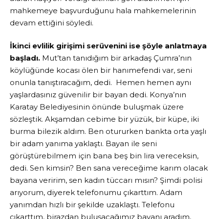
mahkemeye başvurduğunu hala mahkemelerinin
devam ettiğini söyledi.
İkinci evlilik girişimi serüvenini ise şöyle anlatmaya
başladı.
Mut’tan tanıdığım bir arkadaş Çumra’nın
köylüğünde kocası ölen bir hanımefendi var, seni
onunla tanıştıracağım, dedi. Hemen hemen aynı
yaşlardasınız güvenilir bir bayan dedi. Konya’nın
Karatay Belediyesinin önünde buluşmak üzere
sözleştik. Akşamdan cebime bir yüzük, bir küpe, iki
burma bilezik aldım. Ben otururken bankta orta yaşlı
bir adam yanıma yaklaştı. Bayan ile seni
görüştürebilmem için bana beş bin lira vereceksin,
dedi. Sen kimsin? Ben sana vereceğime karım olacak
bayana veririm, sen kadın tüccarı mısın? Şimdi polisi
arıyorum, diyerek telefonumu çıkarttım. Adam
yanımdan hızlı bir şekilde uzaklaştı. Telefonu
çıkarttım, birazdan buluşacağımız bayanı aradım,