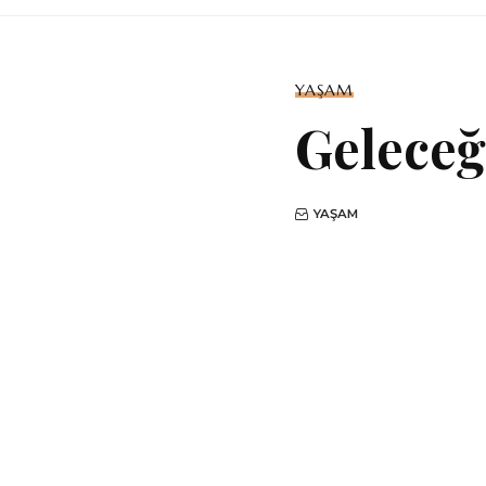
YAŞAM
Geleceğ
YAŞAM
Hızlı yayılan 
PAYLAŞ
1-
EKRAN BA
2-
HIRS (AÇ
Ekran bağımlı