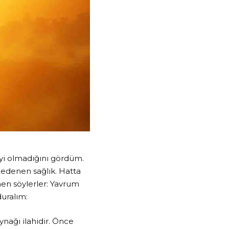
iyi olmadığını gördüm.
edenen sağlık. Hatta
men söylerler: Yavrum
 duralım:
aynağı ilahidir. Önce