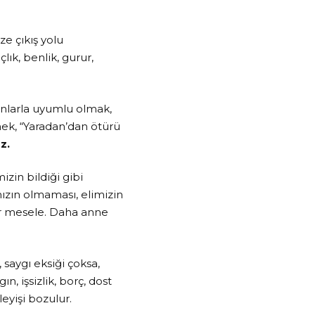
e çıkış yolu
lık, benlik, gurur,
anlarla uyumlu olmak,
ek, “Yaradan’dan ötürü
az.
mizin bildiği gibi
ızın olmaması, elimizin
bir mesele. Daha anne
 saygı eksiği çoksa,
ın, işsizlik, borç, dost
şleyişi bozulur.