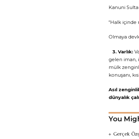
Kanuni Sulta
“Halk içinde
Olmaya devle
3. Varlık:
Va
gelen iman, i
mülk zenginli
konuşanı, kıs
Asıl zenginl
dünyalık çal
You Migh
Gerçek Özg