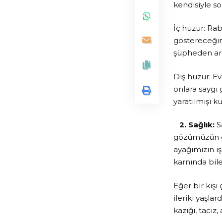
kendisiyle so
İç huzur: Ra
göstereceğini
şüpheden ar
Dış huzur: E
onlara saygı
yaratılmışı 
2. Sağlık:
Sa
gözümüzün gö
ayağımızın iş
karnında bile
Eğer bir kişi
ileriki yaşlar
kazığı, taciz