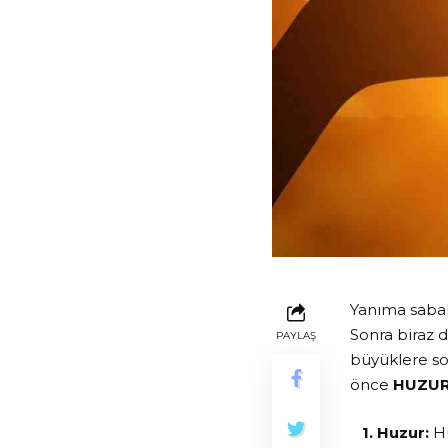
Yanıma sabah
Sonra biraz 
PAYLAŞ
büyüklere so
önce
HUZU
1. Huzur:
Hu