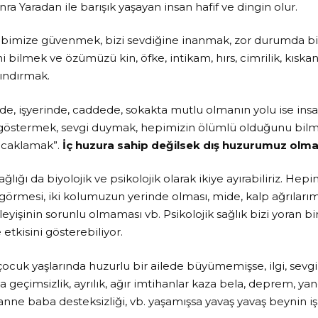
nra Yaradan ile barışık yaşayan insan hafif ve dingin olur.
bbimize güvenmek, bizi sevdiğine inanmak, zor durumda biz
 bilmek ve özümüzü kin, öfke, intikam, hırs, cimrilik, kıskanç
ındırmak.
vde, işyerinde, caddede, sokakta mutlu olmanın yolu ise ins
 göstermek, sevgi duymak, hepimizin ölümlü olduğunu bilm
kucaklamak”.
İç huzura sahip değilsek dış huzurumuz olm
ğlığı da biyolojik ve psikolojik olarak ikiye ayırabiliriz. Hepi
rmesi, iki kolumuzun yerinde olması, mide, kalp ağrılarım
leyişinin sorunlu olmaması vb. Psikolojik sağlık bizi yoran 
 etkisini gösterebiliyor.
 çocuk yaşlarında huzurlu bir ailede büyümemişse, ilgi, sevgi,
da geçimsizlik, ayrılık, ağır imtihanlar kaza bela, deprem, yang
, anne baba desteksizliği, vb. yaşamışsa yavaş yavaş beynin i