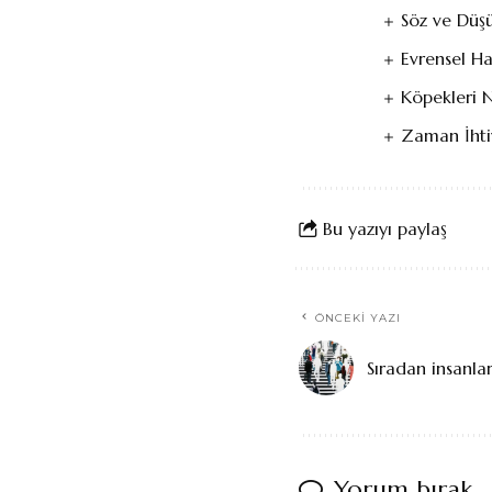
Söz ve Düşü
Evrensel H
Köpekleri Na
Zaman İhti
Bu yazıyı paylaş
ÖNCEKI YAZI
Sıradan insanlar,
Yorum bırak