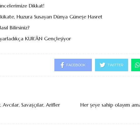
ncelerimize Dikkat!
akikate, Huzura Susayan Dünya Güneşe Hasret
sıl Bilirsiniz?
yarladıkça KUR’ÂN Gençleşiyor
FACEBOOK
TWITTER
 Avcılar, Savaşçılar, Arifler
Her şeye sahip olayım ama