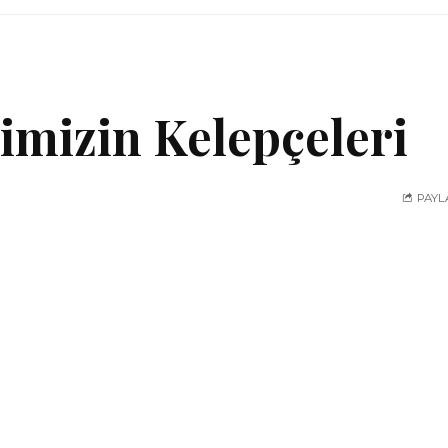
imizin Kelepçeleri
PAYL
iki hastalik:
ĞIMLILIĞI
GÖZLÜLÜK)
lığından başlayalım. Geçenlerde bir piknik alanına gitmiştik