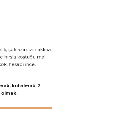
ik, çok azımızın aklına
de hırsla koştuğu mal
çok, hesabı ince,
ımak, kul olmak, 2
n olmak.