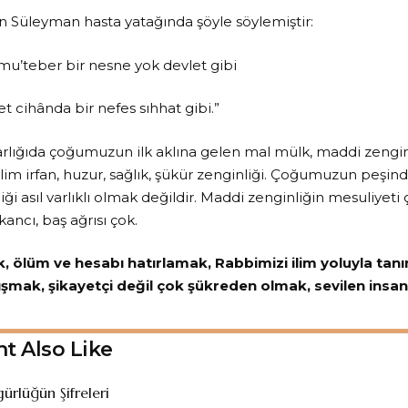
n Süleyman hasta yatağında şöyle söylemiştir:
 mu’teber bir nesne yok devlet gibi
t cihânda bir nefes sıhhat gibi.”
rlığıda çoğumuzun ilk aklına gelen mal mülk, maddi zenginl
lim irfan, huzur, sağlık, şükür zenginliği. Çoğumuzun peşin
ği asıl varlıklı olmak değildir. Maddi zenginliğin mesuliyeti 
kancı, baş ağrısı çok.
ik, ölüm ve hesabı hatırlamak, Rabbimizi ilim yoluyla tan
ışmak, şikayetçi değil çok şükreden olmak, sevilen insa
t Also Like
ürlüğün Şifreleri