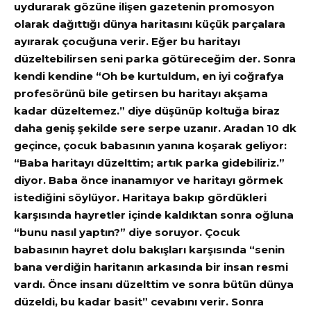
uydurarak gözüne ilişen gazetenin promosyon
olarak dağıttığı dünya haritasını küçük parçalara
ayırarak çocuğuna verir. Eğer bu haritayı
düzeltebilirsen seni parka götüreceğim der. Sonra
kendi kendine “Oh be kurtuldum, en iyi coğrafya
profesörünü bile getirsen bu haritayı akşama
kadar düzeltemez.” diye düşünüp koltuğa biraz
daha geniş şekilde sere serpe uzanır. Aradan 10 dk
geçince, çocuk babasının yanına koşarak geliyor:
“Baba haritayı düzelttim; artık parka gidebiliriz.”
diyor. Baba önce inanamıyor ve haritayı görmek
istediğini söylüyor. Haritaya bakıp gördükleri
karşısında hayretler içinde kaldıktan sonra oğluna
“bunu nasıl yaptın?” diye soruyor. Çocuk
babasının hayret dolu bakışları karşısında “senin
bana verdiğin haritanın arkasında bir insan resmi
vardı. Önce insanı düzelttim ve sonra bütün dünya
düzeldi, bu kadar basit” cevabını verir. Sonra