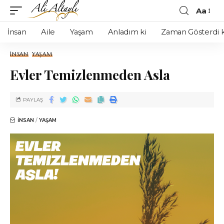
Aa
İnsan
Aile
Yaşam
Anladım ki
Zaman Gösterdi k
İNSAN
YAŞAM
Evler Temizlenmeden Asla
PAYLAŞ
İNSAN
YAŞAM